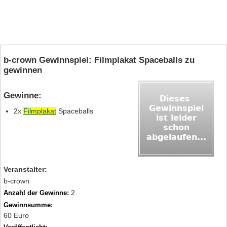
b-crown Gewinnspiel: Filmplakat Spaceballs zu
gewinnen
Gewinne:
2x
Filmplakat
Spaceballs
Veranstalter:
b-crown
2
Anzahl der Gewinne:
Gewinnsumme:
60 Euro