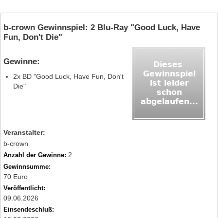
b-crown Gewinnspiel: 2 Blu‑Ray "Good Luck, Have
Fun, Don't Die"
Gewinne:
2x BD "Good Luck, Have Fun, Don't
Die"
Veranstalter:
b-crown
2
Anzahl der Gewinne:
Gewinnsumme:
70 Euro
Veröffentlicht:
09.06.2026
Einsendeschluß: