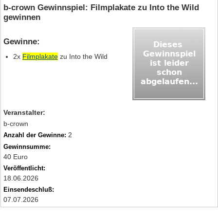
b-crown Gewinnspiel: Filmplakate zu Into the Wild
gewinnen
Gewinne:
2x
Filmplakate
zu Into the Wild
Veranstalter:
b-crown
2
Anzahl der Gewinne:
Gewinnsumme:
40 Euro
Veröffentlicht:
18.06.2026
Einsendeschluß:
07.07.2026