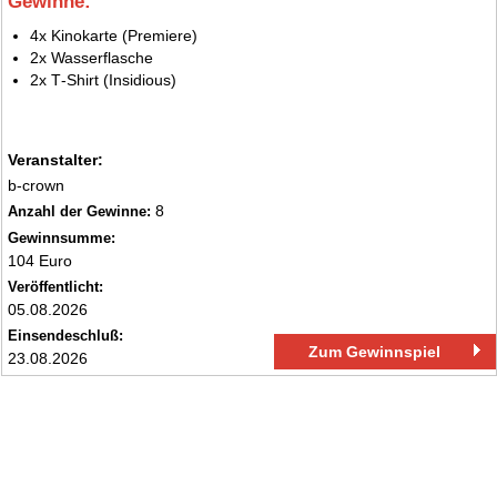
Gewinne:
1.
4x Kinokarte (Premiere)
2x Wasserflasche
2x T‑Shirt (Insidious)
Veranstalter:
b-crown
8
Anzahl der Gewinne:
Gewinnsumme:
104 Euro
Veröffentlicht:
05.08.2026
Einsendeschluß:
Zum Gewinnspiel
23.08.2026