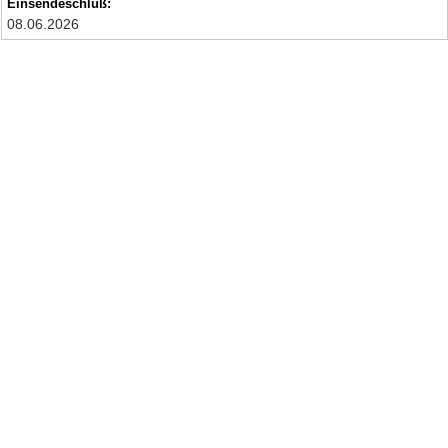
Einsendeschluß:
08.06.2026