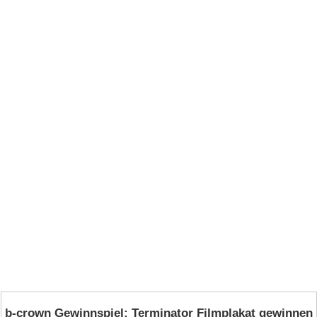
b-crown Gewinnspiel: Terminator Filmplakat gewinnen