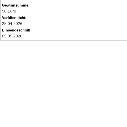
Gewinnsumme:
50 Euro
Veröffentlicht:
28.04.2026
Einsendeschluß:
05.05.2026