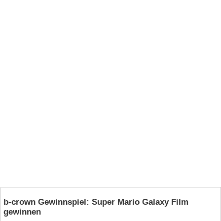
b-crown Gewinnspiel: Super Mario Galaxy Film
gewinnen