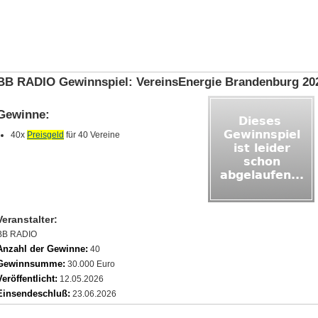
BB RADIO Gewinnspiel: VereinsEnergie Brandenburg 20
Gewinne:
40x
Preisgeld
für 40 Vereine
Veranstalter:
BB RADIO
Anzahl der Gewinne:
40
Gewinnsumme:
30.000 Euro
Veröffentlicht:
12.05.2026
Einsendeschluß:
23.06.2026