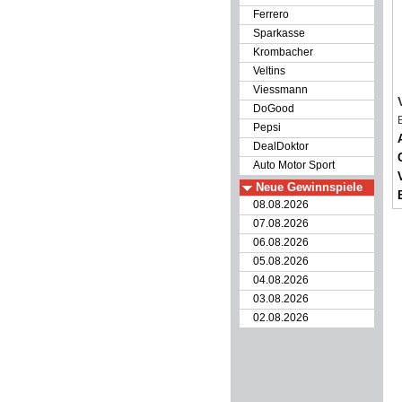
Ferrero
Sparkasse
Krombacher
Veltins
Viessmann
DoGood
Pepsi
DealDoktor
Auto Motor Sport
Neue Gewinnspiele
08.08.2026
07.08.2026
06.08.2026
05.08.2026
04.08.2026
03.08.2026
02.08.2026