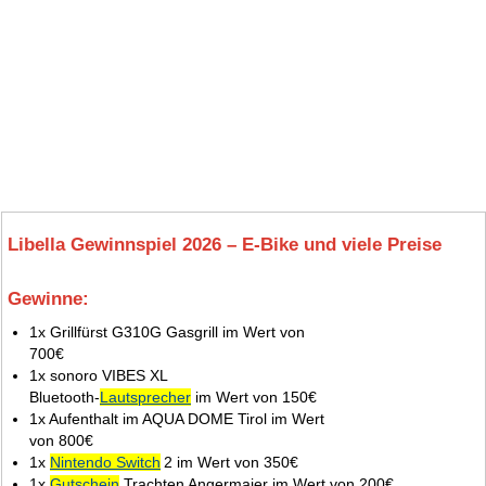
Libella Gewinnspiel 2026 – E‑Bike und viele Preise
Gewinne:
2.
1x Grillfürst G310G Gasgrill im Wert von
700€
1x sonoro VIBES XL
Bluetooth‑
Lautsprecher
im Wert von 150€
1x Aufenthalt im AQUA DOME Tirol im Wert
von 800€
1x
Nintendo Switch
2 im Wert von 350€
1x
Gutschein
Trachten Angermaier im Wert von 200€