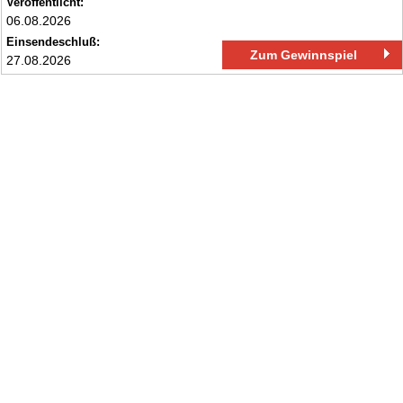
Veröffentlicht:
06.08.2026
Einsendeschluß:
Zum Gewinnspiel
27.08.2026