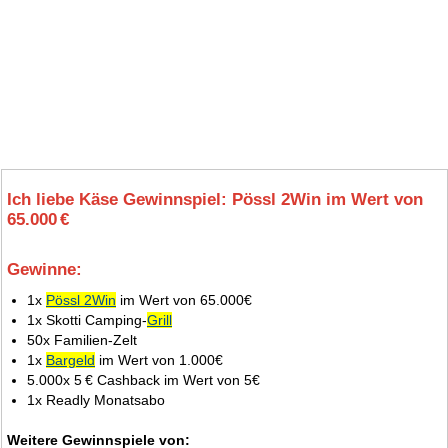
Ich liebe Käse Gewinnspiel: Pössl 2Win im Wert von
65.000 €
Gewinne:
5.
1x
Pössl 2Win
im Wert von 65.000€
1x Skotti Camping-
Grill
50x Familien-Zelt
1x
Bargeld
im Wert von 1.000€
5.000x 5 € Cashback im Wert von 5€
1x Readly Monatsabo
Weitere Gewinnspiele von: