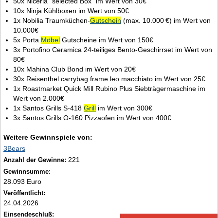
50x Niceria "selected Box" im Wert von 30€
10x Ninja Kühlboxen im Wert von 50€
1x Nobilia Traumküchen‑
Gutschein
(max. 10.000 €) im Wert von
10.000€
5x Porta
Möbel
Gutscheine im Wert von 150€
3x Portofino Ceramica 24‑teiliges Bento‑Geschirrset im Wert von
80€
10x Mahina Club Bond im Wert von 20€
30x Reisenthel carrybag frame leo macchiato im Wert von 25€
1x Roastmarket Quick Mill Rubino Plus Siebträgermaschine im
Wert von 2.000€
1x Santos Grills S‑418
Grill
im Wert von 300€
3x Santos Grills O‑160 Pizzaofen im Wert von 400€
Weitere Gewinnspiele von:
3Bears
221
Anzahl der Gewinne:
Gewinnsumme:
28.093 Euro
Veröffentlicht:
24.04.2026
Einsendeschluß: