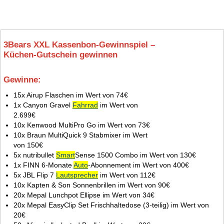
3Bears XXL Kassenbon‑Gewinnspiel –
Küchen‑Gutschein gewinnen
Gewinne:
8.
15x Airup Flaschen im Wert von 74€
1x Canyon Gravel
Fahrrad
im Wert von
2.699€
10x Kenwood MultiPro Go im Wert von 73€
10x Braun MultiQuick 9 Stabmixer im Wert
von 150€
5x nutribullet
Smart
Sense 1500 Combo im Wert von 130€
1x FINN 6‑Monate
Auto
‑Abonnement im Wert von 400€
5x JBL Flip 7
Lautsprecher
im Wert von 112€
10x Kapten & Son Sonnenbrillen im Wert von 90€
20x Mepal Lunchpot Ellipse im Wert von 34€
20x Mepal EasyClip Set Frischhaltedose (3‑teilig) im Wert von
20€