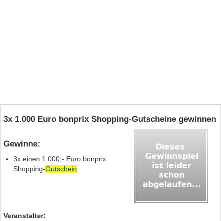
3x 1.000 Euro bonprix Shopping-Gutscheine gewinnen
Gewinne:
3x einen 1.000,- Euro bonprix
Shopping-
Gutschein
Veranstalter: