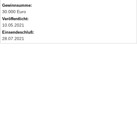
Gewinnsumme:
30.000 Euro
Veröffentlicht:
10.05.2021
Einsendeschluß:
28.07.2021