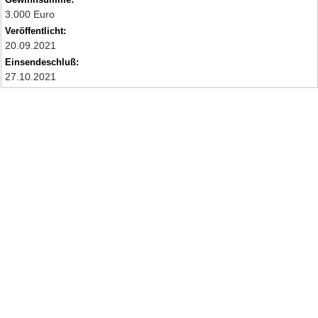
3.000 Euro
Veröffentlicht:
20.09.2021
Einsendeschluß:
27.10.2021