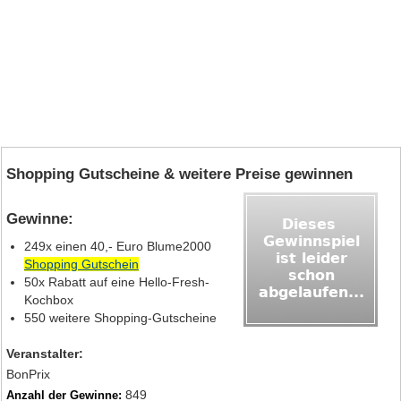
Shopping Gutscheine & weitere Preise gewinnen
Gewinne:
249x einen 40,- Euro Blume2000
Shopping Gutschein
50x Rabatt auf eine Hello-Fresh-
Kochbox
550 weitere Shopping-Gutscheine
Veranstalter:
BonPrix
849
Anzahl der Gewinne: