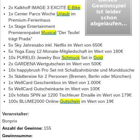
2x Kalkhoff IMAGE 3 EXCITE
E‑Bike
1x Center Parcs Woche
Urlaub
im
Premium‑Ferienhaus
1x Stage Entertainment
Premierenpaket
Musical
"Der Teufel
trägt Prada"
5x Sky Jahresabo inkl. Netflix im Wert von 650€
5x Yoga Easy 12‑Monate‑Mitgliedschaft im Wert von 180€
10x PURELEI Jewelry Box
Schmuck
Set in
Gold
2x GARDENA Wertgutschein im Wert von 500€
10x happybrush Pro Set mit Schallzahnbürste und Munddusche
3x Städtereise für 2 Personen (Bremen, Berlin oder München)
1x WellCard Geschenkbox im Wert von 1.000€
5x WellCard Gutscheinkarte im Wert von 100€
10x höfats SPIN air 1200 Tischfeuer Emaille im Wert von 179€
100x BLUME2000 Online‑
Gutschein
im Wert von 19€
Veranstalter:
Bonprix
155
Anzahl der Gewinne:
Gewinnsumme: