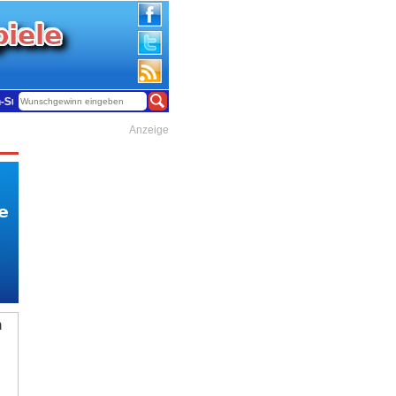
beträgt 38.661.663 Euro. +++ Insgesamt 17.971.746 Gewinne warten auf glückli
Anzeige
n