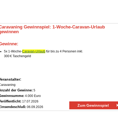
Caravaning Gewinnspiel: 1‑Woche‑Caravan‑Urlaub
gewinnen
Gewinne:
2.
5x 1‑Woche‑
Caravan‑Urlaub
für bis zu 4 Personen inkl.
300 € Taschengeld
Veranstalter:
Caravaning
Anzahl der Gewinne:
5
Gewinnsumme:
4.000 Euro
Veröffentlicht:
17.07.2026
Zum Gewinnspiel
Einsendeschluß:
06.09.2026