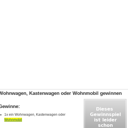
Wohnwagen, Kastenwagen oder Wohnmobil gewinnen
Gewinne:
1x ein Wohnwagen, Kastenwagen oder
Wohnmobil