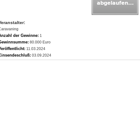
Veranstalter:
Caravaning
Anzahl der Gewinne:
1
Gewinnsumme:
80.000 Euro
Veröffentlicht:
11.03.2024
Einsendeschluß:
03.09.2024