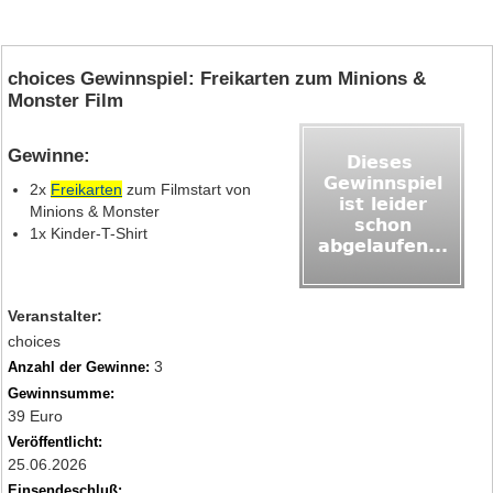
choices Gewinnspiel: Freikarten zum Minions &
Monster Film
Gewinne:
2x
Freikarten
zum Filmstart von
Minions & Monster
1x Kinder-T-Shirt
Veranstalter:
choices
3
Anzahl der Gewinne:
Gewinnsumme:
39 Euro
Veröffentlicht:
25.06.2026
Einsendeschluß: