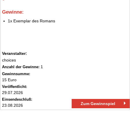
Gewinne:
3.
1x Exemplar des Romans
Veranstalter:
choices
1
Anzahl der Gewinne:
Gewinnsumme:
15 Euro
Veröffentlicht:
29.07.2026
Einsendeschluß:
Zum Gewinnspiel
23.08.2026