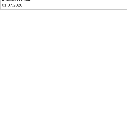
01.07.2026