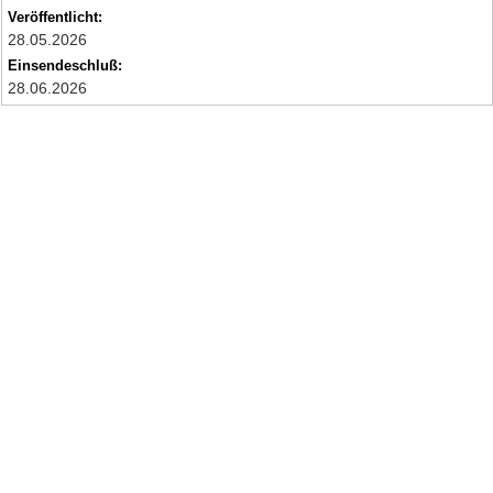
Veröffentlicht:
28.05.2026
Einsendeschluß:
28.06.2026