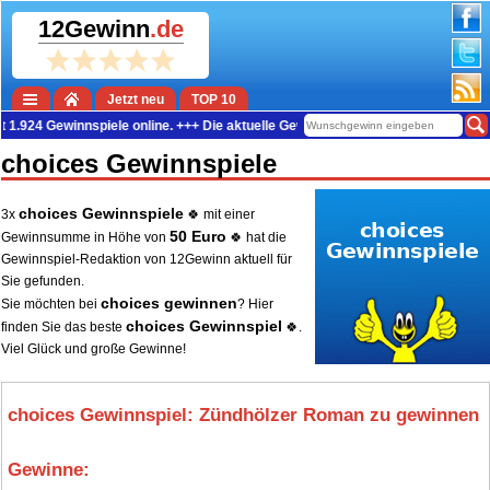
12Gewinn
.de
Jetzt neu
TOP 10
Gewinnspiele online. +++ Die aktuelle Gewinn-Summe beträgt 38.676.263 Euro. 
choices Gewinnspiele
choices Gewinnspiele
3x
🍀 mit einer
50 Euro
Gewinnsumme in Höhe von
🍀 hat die
Gewinnspiel-Redaktion von 12Gewinn aktuell für
Sie gefunden.
choices gewinnen
Sie möchten bei
? Hier
choices Gewinnspiel
finden Sie das beste
🍀.
Viel Glück und große Gewinne!
choices Gewinnspiel: Zündhölzer Roman zu gewinnen
Gewinne:
1.