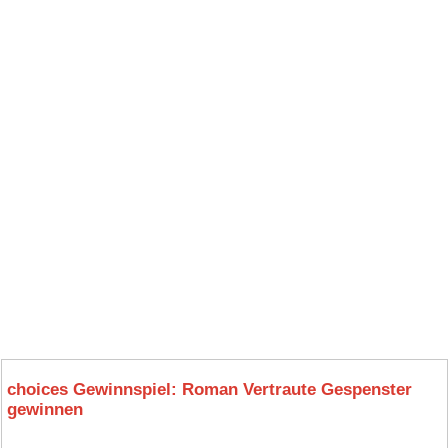
choices Gewinnspiel: Roman Vertraute Gespenster
gewinnen