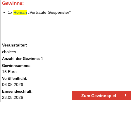
Gewinne:
2.
1x
Roman
„Vertraute Gespenster“
Veranstalter:
choices
1
Anzahl der Gewinne:
Gewinnsumme:
15 Euro
Veröffentlicht:
06.08.2026
Einsendeschluß:
Zum Gewinnspiel
23.08.2026