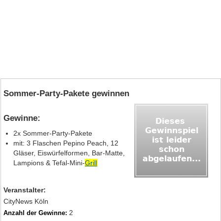
Sommer-Party-Pakete gewinnen
Gewinne:
2x Sommer-Party-Pakete
mit: 3 Flaschen Pepino Peach, 12
Gläser, Eiswürfelformen, Bar-Matte,
Lampions & Tefal-Mini-
Grill
Veranstalter:
CityNews Köln
2
Anzahl der Gewinne: