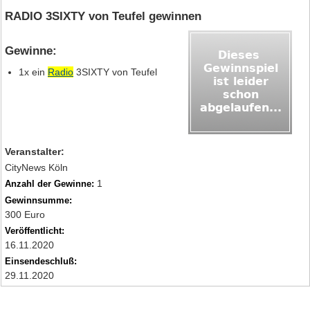
RADIO 3SIXTY von Teufel gewinnen
Gewinne:
1x ein
Radio
3SIXTY von Teufel
Veranstalter:
CityNews Köln
1
Anzahl der Gewinne:
Gewinnsumme:
300 Euro
Veröffentlicht:
16.11.2020
Einsendeschluß:
29.11.2020