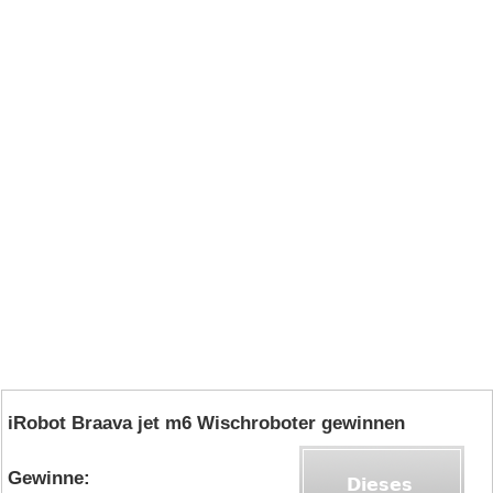
iRobot Braava jet m6 Wischroboter gewinnen
Gewinne: