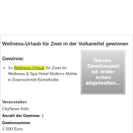
Wellness-Urlaub für Zwei in der Vulkaneifel gewinnen
Gewinne:
1x
Wellness-Urlaub
für Zwei im
Wellness & Spa Hotel Molitors Mühle
in Eisenschmitt-Eichelhütte
Veranstalter:
CityNews Köln
1
Anzahl der Gewinne:
Gewinnsumme:
1.500 Euro