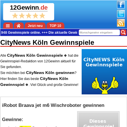
12Gewinn
.de
Jetzt neu
TOP 10
innspiele online. +++ Die aktuelle Gewinn-Summe beträgt 37.765.355 Euro. ++
CityNews Köln Gewinnspiele
CityNews Köln Gewinnspiele
Alle
🍀 hat die
Gewinnspiel-Redaktion von 12Gewinn aktuell für
Sie gefunden.
CityNews Köln gewinnen
Sie möchten bei
?
CityNews Köln
Hier finden Sie das beste
Gewinnspiel
🍀. Viel Glück und große Gewinne!
iRobot Braava jet m6 Wischroboter gewinnen
Gewinne: