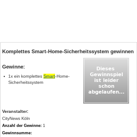
Komplettes Smart-Home-Sicherheitssystem gewinnen
Gewinne:
1x ein komplettes
Smart
-Home-
Sicherheitssystem
Veranstalter:
CityNews Köln
1
Anzahl der Gewinne:
Gewinnsumme: