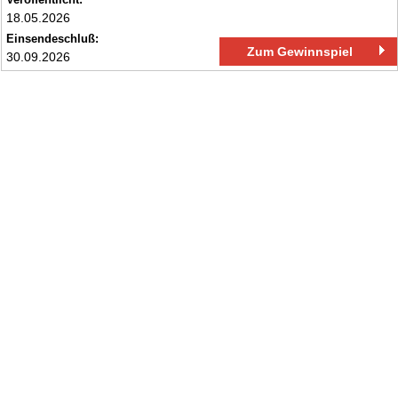
18.05.2026
Einsendeschluß:
Zum Gewinnspiel
30.09.2026