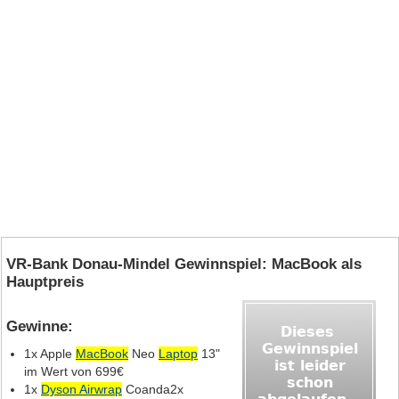
VR-Bank Donau-Mindel Gewinnspiel: MacBook als
Hauptpreis
Gewinne:
1x Apple
MacBook
Neo
Laptop
13"
im Wert von 699€
1x
Dyson Airwrap
Coanda2x