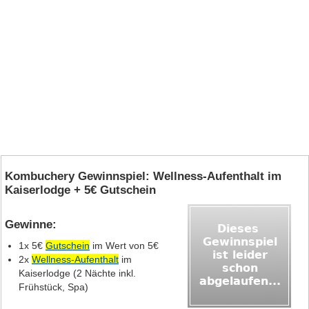
Kombuchery Gewinnspiel: Wellness-Aufenthalt im
Kaiserlodge + 5€ Gutschein
Gewinne:
1x 5€
Gutschein
im Wert von 5€
2x
Wellness-Aufenthalt
im
Kaiserlodge (2 Nächte inkl.
Frühstück, Spa)