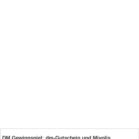
DM Gewinnspiel: dm-Gutschein und Mivolis