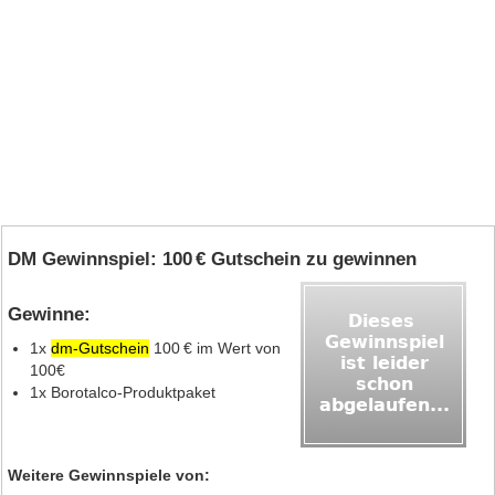
DM Gewinnspiel: 100 € Gutschein zu gewinnen
Gewinne:
1x
dm-Gutschein
100 € im Wert von
100€
1x Borotalco-Produktpaket
Weitere Gewinnspiele von: