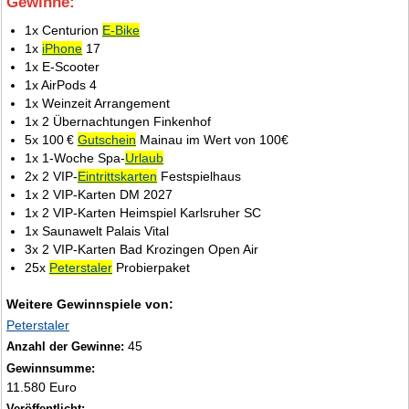
Gewinne:
1.
1x Centurion
E-Bike
1x
iPhone
17
1x E-Scooter
1x AirPods 4
1x Weinzeit Arrangement
1x 2 Übernachtungen Finkenhof
5x 100 €
Gutschein
Mainau im Wert von 100€
1x 1‑Woche Spa‑
Urlaub
2x 2 VIP‑
Eintrittskarten
Festspielhaus
1x 2 VIP‑Karten DM 2027
1x 2 VIP‑Karten Heimspiel Karlsruher SC
1x Saunawelt Palais Vital
3x 2 VIP‑Karten Bad Krozingen Open Air
25x
Peterstaler
Probierpaket
Weitere Gewinnspiele von:
Peterstaler
45
Anzahl der Gewinne:
Gewinnsumme:
11.580 Euro
Veröffentlicht: