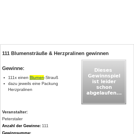
111 Blumensträuße & Herzpralinen gewinnen
Gewinne:
111x einen
Blumen
-Strauß
dazu jeweils eine Packung
Herzpralinen
Veranstalter:
Peterstaler
111
Anzahl der Gewinne:
Gewinnsumme: