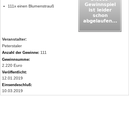
111x einen Blumenstrauß
Veranstalter:
Peterstaler
111
Anzahl der Gewinne:
Gewinnsumme:
2.220 Euro
Veröffentlicht:
12.01.2019
Einsendeschluß:
10.03.2019