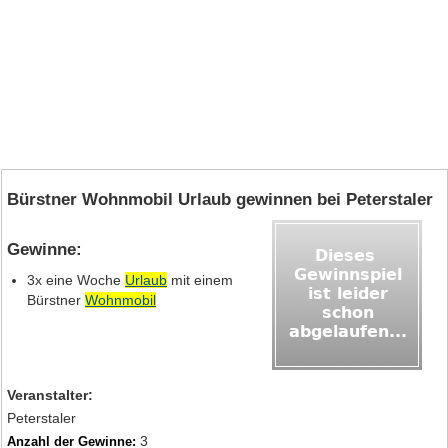
Bürstner Wohnmobil Urlaub gewinnen bei Peterstaler
Gewinne:
3x eine Woche
Urlaub
mit einem
Bürstner
Wohnmobil
Veranstalter:
Peterstaler
3
Anzahl der Gewinne: