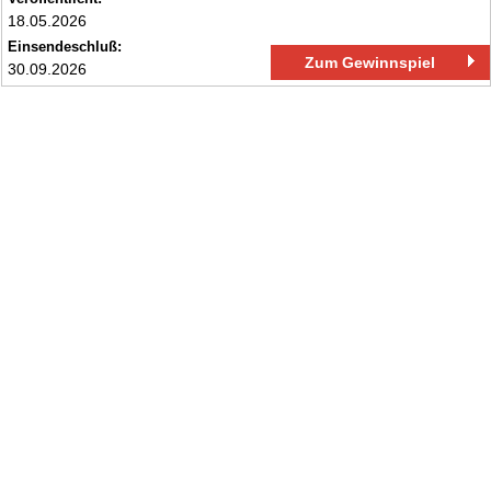
18.05.2026
Einsendeschluß:
Zum Gewinnspiel
30.09.2026