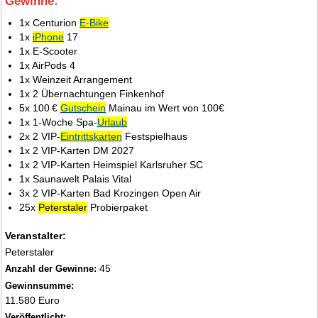
Gewinne:
1.
1x Centurion
E-Bike
1x
iPhone
17
1x E-Scooter
1x AirPods 4
1x Weinzeit Arrangement
1x 2 Übernachtungen Finkenhof
5x 100 €
Gutschein
Mainau im Wert von 100€
1x 1‑Woche Spa‑
Urlaub
2x 2 VIP‑
Eintrittskarten
Festspielhaus
1x 2 VIP‑Karten DM 2027
1x 2 VIP‑Karten Heimspiel Karlsruher SC
1x Saunawelt Palais Vital
3x 2 VIP‑Karten Bad Krozingen Open Air
25x
Peterstaler
Probierpaket
Veranstalter:
Peterstaler
45
Anzahl der Gewinne:
Gewinnsumme:
11.580 Euro
Veröffentlicht: