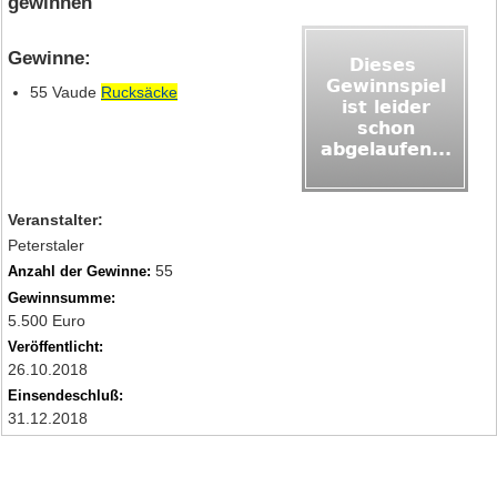
gewinnen
Gewinne:
55 Vaude
Rucksäcke
Veranstalter:
Peterstaler
55
Anzahl der Gewinne:
Gewinnsumme:
5.500 Euro
Veröffentlicht:
26.10.2018
Einsendeschluß:
31.12.2018