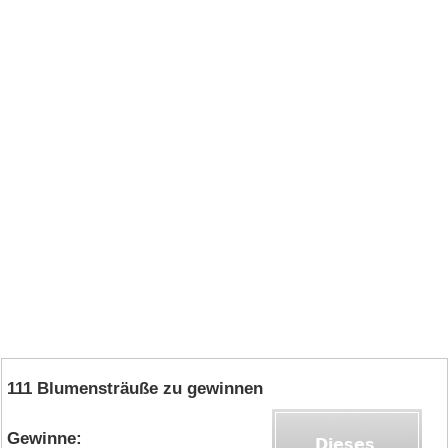
111 Blumensträuße zu gewinnen
Gewinne: