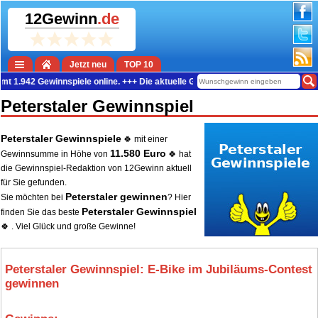
12Gewinn
.de
Jetzt neu
TOP 10
 Gewinnspiele online. +++ Die aktuelle Gewinn-Summe beträgt 37.751.770 Euro
Peterstaler Gewinnspiel
Peterstaler Gewinnspiele
🍀 mit einer
11.580 Euro
Gewinnsumme in Höhe von
🍀 hat
die Gewinnspiel-Redaktion von 12Gewinn aktuell
für Sie gefunden.
Peterstaler gewinnen
Sie möchten bei
? Hier
Peterstaler Gewinnspiel
finden Sie das beste
🍀 . Viel Glück und große Gewinne!
Peterstaler Gewinnspiel: E-Bike im Jubiläums-Contest
gewinnen