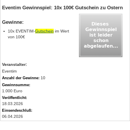
Eventim Gewinnspiel: 10x 100€ Gutschein zu Ostern
Gewinne:
10x EVENTIM-
Gutschein
im Wert
von 100€
Veranstalter:
Eventim
10
Anzahl der Gewinne:
Gewinnsumme:
1.000 Euro
Veröffentlicht:
18.03.2026
Einsendeschluß:
06.04.2026