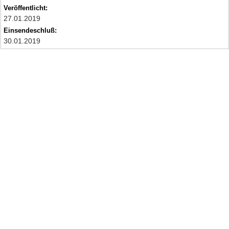
Veröffentlicht:
27.01.2019
Einsendeschluß:
30.01.2019