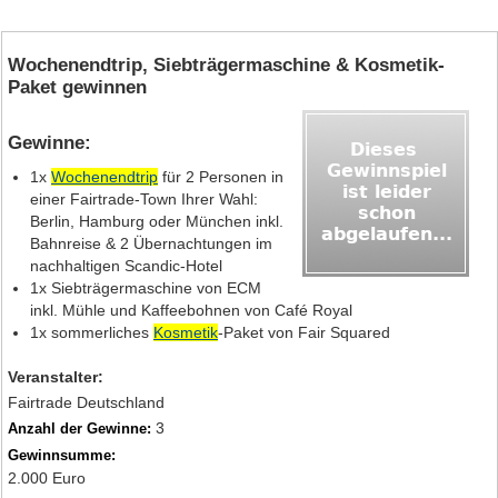
Wochenendtrip, Siebträgermaschine & Kosmetik-
Paket gewinnen
Gewinne:
1x
Wochenendtrip
für 2 Personen in
einer Fairtrade-Town Ihrer Wahl:
Berlin, Hamburg oder München inkl.
Bahnreise & 2 Übernachtungen im
nachhaltigen Scandic-Hotel
1x Siebträgermaschine von ECM
inkl. Mühle und Kaffeebohnen von Café Royal
1x sommerliches
Kosmetik
-Paket von Fair Squared
Veranstalter:
Fairtrade Deutschland
3
Anzahl der Gewinne:
Gewinnsumme:
2.000 Euro