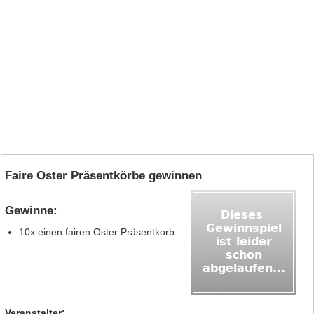
Faire Oster Präsentkörbe gewinnen
Gewinne:
10x einen fairen Oster Präsentkorb
Veranstalter: