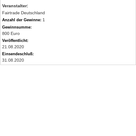
Veranstalter:
Fairtrade Deutschland
1
Anzahl der Gewinne:
Gewinnsumme:
800 Euro
Veröffentlicht:
21.08.2020
Einsendeschluß:
31.08.2020