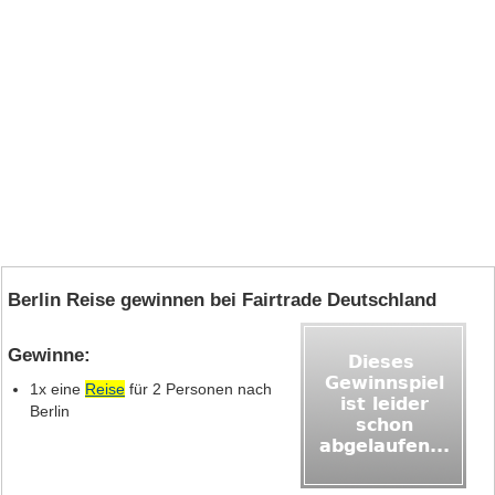
Berlin Reise gewinnen bei Fairtrade Deutschland
Gewinne:
1x eine
Reise
für 2 Personen nach
Berlin