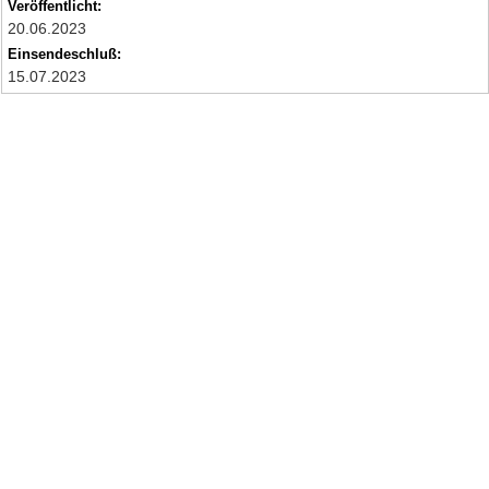
Veröffentlicht:
20.06.2023
Einsendeschluß:
15.07.2023