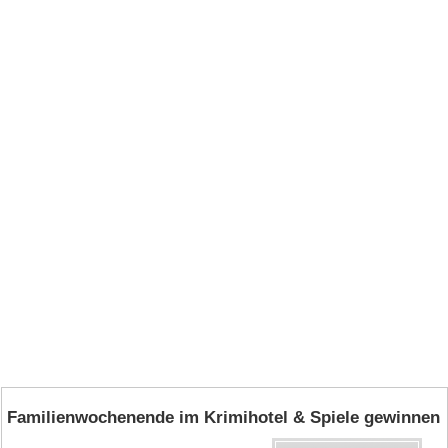
Familienwochenende im Krimihotel & Spiele gewinnen