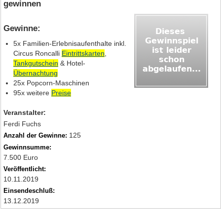
gewinnen
Gewinne:
5x Familien-Erlebnisaufenthalte inkl.
Circus Roncalli
Eintrittskarten
,
Tankgutschein
& Hotel-
Übernachtung
25x Popcorn-Maschinen
95x weitere
Preise
Veranstalter:
Ferdi Fuchs
125
Anzahl der Gewinne:
Gewinnsumme:
7.500 Euro
Veröffentlicht:
10.11.2019
Einsendeschluß:
13.12.2019