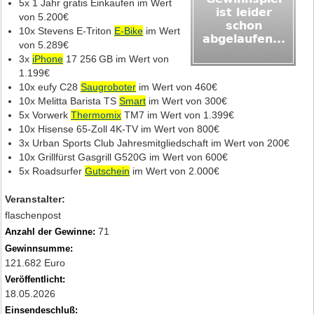
5x 1 Jahr gratis Einkaufen im Wert
von 5.200€
10x Stevens E‑Triton
E‑Bike
im Wert
von 5.289€
3x
iPhone
17 256 GB im Wert von
1.199€
10x eufy C28
Saugroboter
im Wert von 460€
10x Melitta Barista TS
Smart
im Wert von 300€
5x Vorwerk
Thermomix
TM7 im Wert von 1.399€
10x Hisense 65‑Zoll 4K‑TV im Wert von 800€
3x Urban Sports Club Jahresmitgliedschaft im Wert von 200€
10x Grillfürst Gasgrill G520G im Wert von 600€
5x Roadsurfer
Gutschein
im Wert von 2.000€
Veranstalter:
flaschenpost
71
Anzahl der Gewinne:
Gewinnsumme:
121.682 Euro
Veröffentlicht:
18.05.2026
Einsendeschluß: