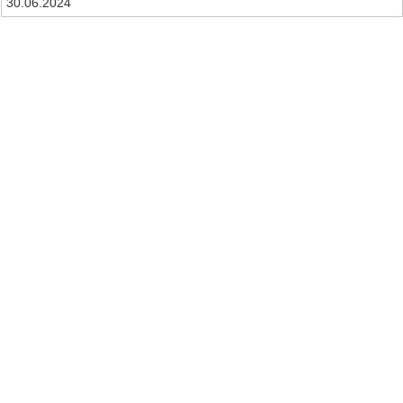
30.06.2024