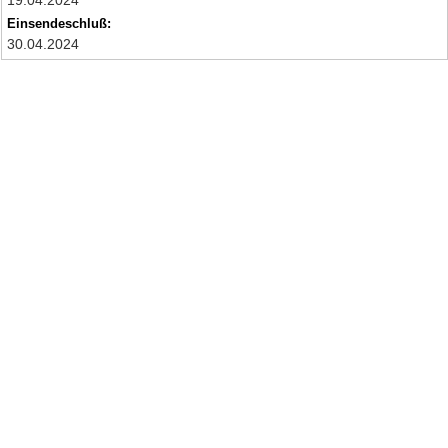
19.04.2024
Einsendeschluß:
30.04.2024