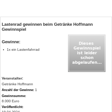
Lastenrad gewinnen beim Getränke Hoffmann
Gewinnspiel
Gewinne:
1x ein Lastenfahrrad
Veranstalter:
Getränke Hoffmann
1
Anzahl der Gewinne:
Gewinnsumme:
8.000 Euro
Veröffentlicht: