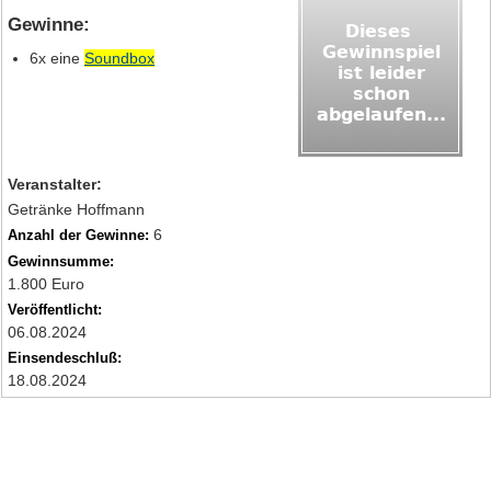
Gewinne:
6x eine
Soundbox
Veranstalter:
Getränke Hoffmann
6
Anzahl der Gewinne:
Gewinnsumme:
1.800 Euro
Veröffentlicht:
06.08.2024
Einsendeschluß:
18.08.2024