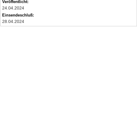
Veröffentlicht:
24.04.2024
Einsendeschluß:
28.04.2024