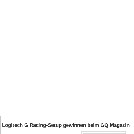
Logitech G Racing-Setup gewinnen beim GQ Magazin