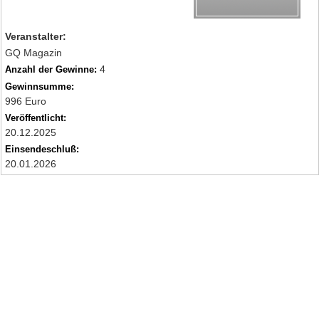
Veranstalter:
GQ Magazin
4
Anzahl der Gewinne:
Gewinnsumme:
996 Euro
Veröffentlicht:
20.12.2025
Einsendeschluß:
20.01.2026