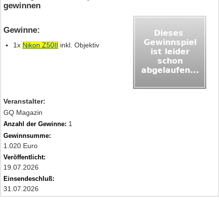
gewinnen
Gewinne:
1x
Nikon Z50II
inkl. Objektiv
Veranstalter:
GQ Magazin
1
Anzahl der Gewinne:
Gewinnsumme:
1.020 Euro
Veröffentlicht:
19.07.2026
Einsendeschluß:
31.07.2026