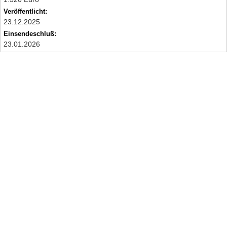
Veröffentlicht:
23.12.2025
Einsendeschluß:
23.01.2026