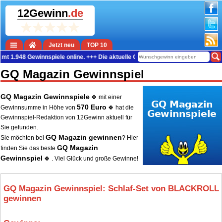
12Gewinn
.de
Jetzt neu
TOP 10
8 Gewinnspiele online. +++ Die aktuelle Gewinn-Summe beträgt 37.886.979 Euro
GQ Magazin Gewinnspiel
GQ Magazin Gewinnspiele
🍀 mit einer
570 Euro
Gewinnsumme in Höhe von
🍀 hat die
Gewinnspiel-Redaktion von 12Gewinn aktuell für
Sie gefunden.
GQ Magazin gewinnen
Sie möchten bei
? Hier
GQ Magazin
finden Sie das beste
Gewinnspiel
🍀 . Viel Glück und große Gewinne!
GQ Magazin Gewinnspiel: Schlaf‑Set von BLACKROLL
gewinnen