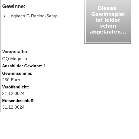
Gewinne:
Logitech G Racing-Setup
Veranstalter:
GQ Magazin
1
Anzahl der Gewinne:
Gewinnsumme:
250 Euro
Veröffentlicht:
21.12.0024
Einsendeschluß:
31.12.0024