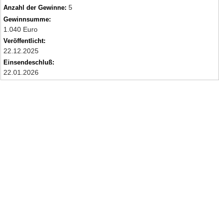
5
Anzahl der Gewinne:
Gewinnsumme:
1.040 Euro
Veröffentlicht:
22.12.2025
Einsendeschluß:
22.01.2026