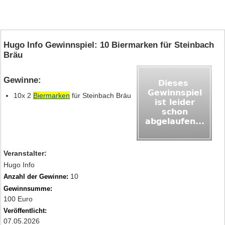
Hugo Info Gewinnspiel: 10 Biermarken für Steinbach
Bräu
Gewinne:
10x 2
Biermarken
für Steinbach Bräu
Veranstalter:
Hugo Info
10
Anzahl der Gewinne:
Gewinnsumme:
100 Euro
Veröffentlicht:
07.05.2026