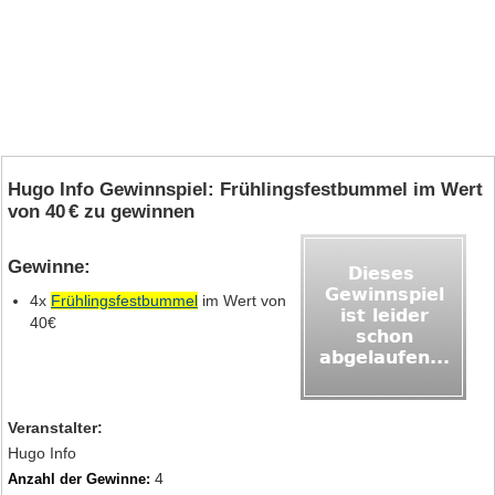
Hugo Info Gewinnspiel: Frühlingsfestbummel im Wert
von 40 € zu gewinnen
Gewinne:
4x
Frühlingsfestbummel
im Wert von
40€
Veranstalter:
Hugo Info
4
Anzahl der Gewinne: