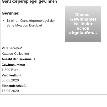
Ganzkörperspiegel gewinnen
Gewinne:
1x einen Ganzkörperspiegel der
Serie Mya von Burgbad
Veranstalter:
Katalog Collection
1
Anzahl der Gewinne:
Gewinnsumme:
1.500 Euro
Veröffentlicht:
08.05.2020
Einsendeschluß:
13.05.2020