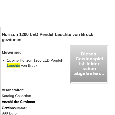
Horizon 1200 LED Pendel-Leuchte von Bruck
gewinnen
Gewinne:
1x eine Horizon 1200 LED Pendel-
Leuchte
von Bruck
Veranstalter:
Katalog Collection
1
Anzahl der Gewinne:
Gewinnsumme:
999 Euro