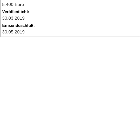
5.400 Euro
Veröffentlicht:
30.03.2019
Einsendeschluß:
30.05.2019