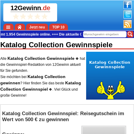
12Gewinn
.de
Jetzt neu
TOP 10
54 Gewinnspiele online. +++ Die aktuelle Gewinn-Summe beträgt 37.889.422 Eu
Katalog Collection Gewinnspiele
Katalog Collection Gewinnspiele
Alle
🍀 hat
die Gewinnspiel-Redaktion von 12Gewinn aktuell
für Sie gefunden.
Katalog Collection
Sie möchten bei
gewinnen
Katalog
? Hier finden Sie das beste
Collection Gewinnspiel
🍀. Viel Glück und
große Gewinne!
Katalog Collection Gewinnspiel: Reisegutschein im
Wert von 500 € zu gewinnen