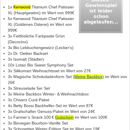
1x
Kenwood
Titanium Chef Patissier
XL (Hauptgewinn) im Wert von 999€
5x Kenwood Titanium Chef Patissier
XL (Goldenes Osterei) im Wert von
999€
3x Fettlösliche Farbpaste Grün
(Decocino)
3x Bio Lebkuchengewürz (Lecker's)
2x Dr. Oetker Backset
3x Isomalt (Städter)
10x Lotao Bio Sweet Symphony Set
3x Silikomart Weihnachtsset im Wert von 27€
3x Magische Schokoladenform Set (
Meine Backbox
) im Wert von
26€
3x Streuselade 5er Set
3x Meine Backbox Winter‑ & Weihnachtsbox
3x Chivers Curd‑Paket
4x Betty Bossi Backhelfer‑Set im Wert von 87€
3x Grafschafter Genuss‑Paket im Wert von 24€
1x Farmer’s Snack 100 €
Gutschein
im Wert von 100€
3x Biovegan Bourbon‑Vanille Set
3x Schogetten Winter‑Edition Set im Wert von 19€