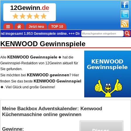
12Gewinn
.de
Jetzt neu
TOP 10
d insgesamt 1.953 Gewinnspiele online. +++ Die aktuelle Gewinn-Summe beträgt
KENWOOD Gewinnspiele
KENWOOD Gewinnspiele
Alle
🍀 hat die
Gewinnspiel-Redaktion von 12Gewinn aktuell für
Sie gefunden.
KENWOOD gewinnen
Sie möchten bei
? Hier
KENWOOD Gewinnspiel
finden Sie das beste
🍀. Viel Glück und große Gewinne!
Meine Backbox Adventskalender: Kenwood
Küchenmaschine online gewinnen
Gewinne: