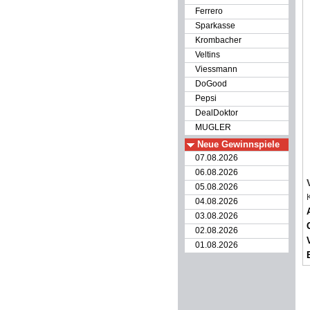
Ferrero
Sparkasse
Krombacher
Veltins
Viessmann
DoGood
Pepsi
DealDoktor
MUGLER
Neue Gewinnspiele
07.08.2026
06.08.2026
05.08.2026
04.08.2026
03.08.2026
02.08.2026
01.08.2026