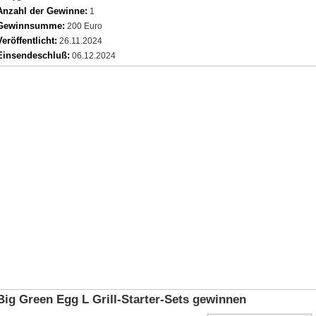
Anzahl der Gewinne:
1
Gewinnsumme:
200 Euro
Veröffentlicht:
26.11.2024
Einsendeschluß:
06.12.2024
Big Green Egg L Grill-Starter-Sets gewinnen