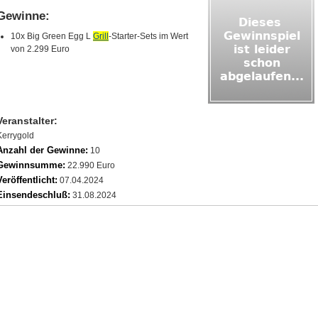
Gewinne:
10x Big Green Egg L
Grill
-Starter-Sets im Wert
von 2.299 Euro
Veranstalter:
Kerrygold
Anzahl der Gewinne:
10
Gewinnsumme:
22.990 Euro
Veröffentlicht:
07.04.2024
Einsendeschluß:
31.08.2024