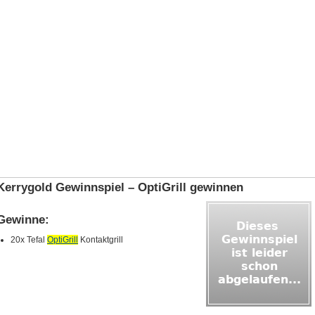
Kerrygold Gewinnspiel – OptiGrill gewinnen
Gewinne:
20x Tefal
OptiGrill
Kontaktgrill