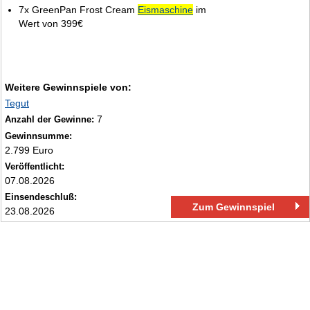
6.
7x GreenPan Frost Cream
Eismaschine
im
Wert von 399€
Weitere Gewinnspiele von:
Tegut
7
Anzahl der Gewinne:
Gewinnsumme:
2.799 Euro
Veröffentlicht:
07.08.2026
Einsendeschluß:
Zum Gewinnspiel
23.08.2026