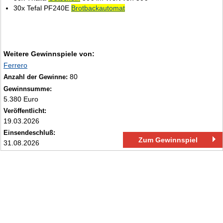
30x Tefal PF240E
Brotbackautomat
Weitere Gewinnspiele von:
Ferrero
80
Anzahl der Gewinne:
Gewinnsumme:
5.380 Euro
Veröffentlicht:
19.03.2026
Einsendeschluß:
Zum Gewinnspiel
31.08.2026