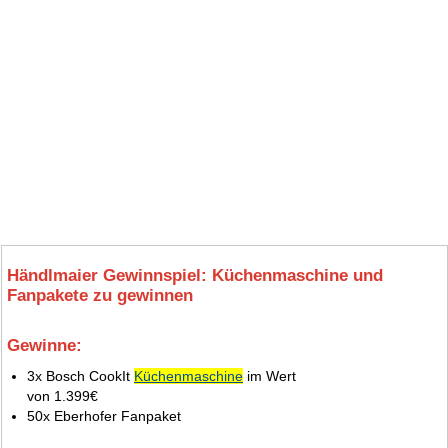
Händlmaier Gewinnspiel: Küchenmaschine und
Fanpakete zu gewinnen
Gewinne:
3.
3x Bosch CookIt
Küchenmaschine
im Wert
von 1.399€
50x Eberhofer Fanpaket