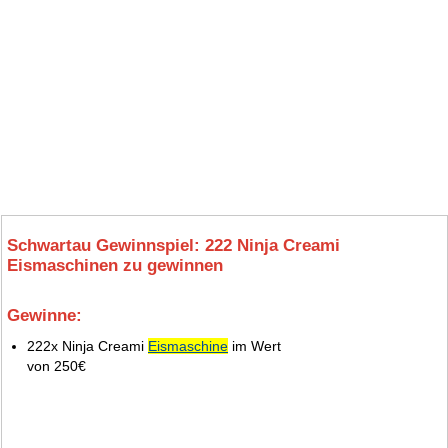
Schwartau Gewinnspiel: 222 Ninja Creami
Eismaschinen zu gewinnen
Gewinne:
2.
222x Ninja Creami
Eismaschine
im Wert
von 250€