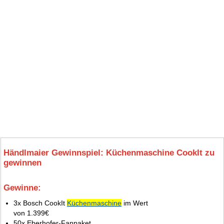
Händlmaier Gewinnspiel: Küchenmaschine CookIt zu
gewinnen
Gewinne:
4.
3x Bosch CookIt
Küchenmaschine
im Wert
von 1.399€
50x Eberhofer-Fanpaket