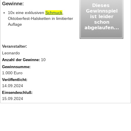
Gewinne:
10x eine exklusiven
Schmuck
,
Oktoberfest-Halsketten in limitierter
Auflage
Veranstalter:
Leonardo
10
Anzahl der Gewinne:
Gewinnsumme:
1.000 Euro
Veröffentlicht:
14.09.2024
Einsendeschluß:
15.09.2024