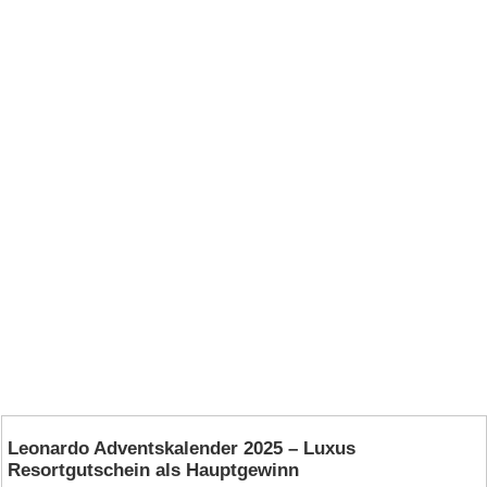
Leonardo Adventskalender 2025 – Luxus
Resortgutschein als Hauptgewinn