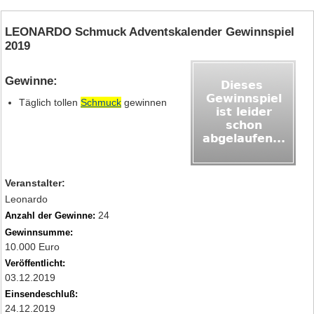
LEONARDO Schmuck Adventskalender Gewinnspiel
2019
Gewinne:
Täglich tollen
Schmuck
gewinnen
Veranstalter:
Leonardo
24
Anzahl der Gewinne:
Gewinnsumme:
10.000 Euro
Veröffentlicht:
03.12.2019
Einsendeschluß:
24.12.2019