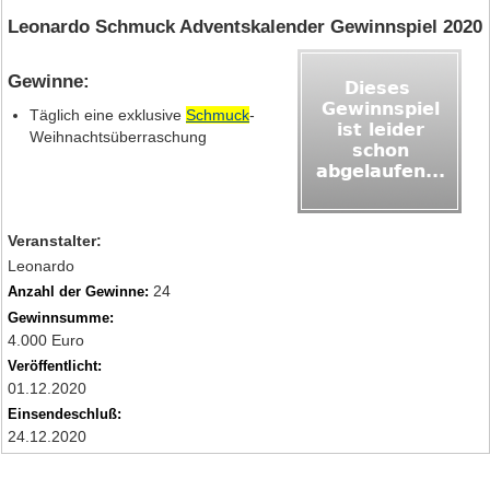
Leonardo Schmuck Adventskalender Gewinnspiel 2020
Gewinne:
Täglich eine exklusive
Schmuck
-
Weihnachtsüberraschung
Veranstalter:
Leonardo
24
Anzahl der Gewinne:
Gewinnsumme:
4.000 Euro
Veröffentlicht:
01.12.2020
Einsendeschluß:
24.12.2020