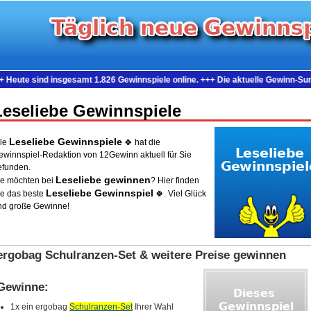
d insgesamt 1.826 Gewinnspiele online. +++ Die aktuelle Gewinn-Summe beträg
Leseliebe Gewinnspiele
Leseliebe Gewinnspiele
lle
🍀 hat die
ewinnspiel-Redaktion von 12Gewinn aktuell für Sie
efunden.
Leseliebe gewinnen
ie möchten bei
? Hier finden
Leseliebe Gewinnspiel
ie das beste
🍀. Viel Glück
nd große Gewinne!
ergobag Schulranzen-Set & weitere Preise gewinnen
Gewinne:
1x ein ergobag
Schulranzen-Set
Ihrer Wahl