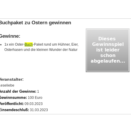
Buchpaket zu Ostern gewinnen
Gewinne:
1x ein Oster-
Buch
-Paket rund um Hühner, Eier,
Osterhasen und die kleinen Wunder der Natur
Veranstalter:
Leseliebe
Anzahl der Gewinne:
1
Gewinnsumme:
100 Euro
Veröffentlicht:
09.03.2023
Einsendeschluß:
31.03.2023