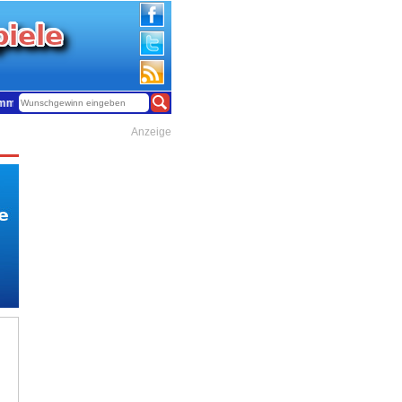
t 38.308.972 Euro. +++ Insgesamt 17.969.177 Gewinne warten auf glückliche G
Anzeige