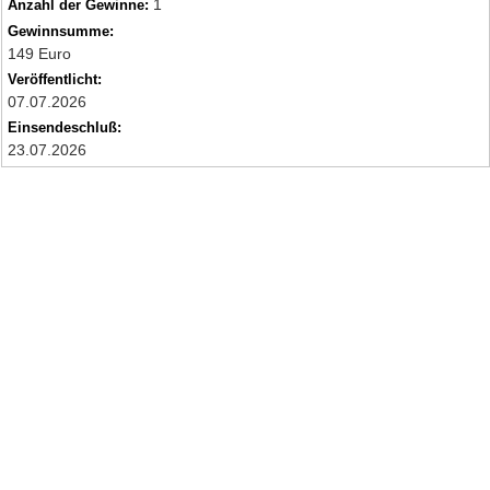
1
Anzahl der Gewinne:
Gewinnsumme:
149 Euro
Veröffentlicht:
07.07.2026
Einsendeschluß:
23.07.2026