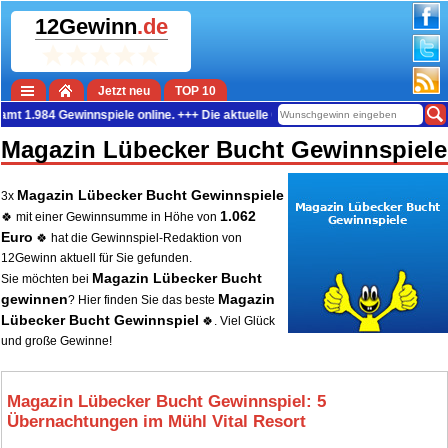
12Gewinn
.de
Jetzt neu
TOP 10
4 Gewinnspiele online. +++ Die aktuelle Gewinn-Summe beträgt 38.953.808 Eur
Magazin Lübecker Bucht Gewinnspiele
Magazin Lübecker Bucht Gewinnspiele
3x
1.062
🍀 mit einer Gewinnsumme in Höhe von
Euro
🍀 hat die Gewinnspiel-Redaktion von
12Gewinn aktuell für Sie gefunden.
Magazin Lübecker Bucht
Sie möchten bei
gewinnen
Magazin
? Hier finden Sie das beste
Lübecker Bucht Gewinnspiel
🍀. Viel Glück
und große Gewinne!
Magazin Lübecker Bucht Gewinnspiel: 5
Übernachtungen im Mühl Vital Resort