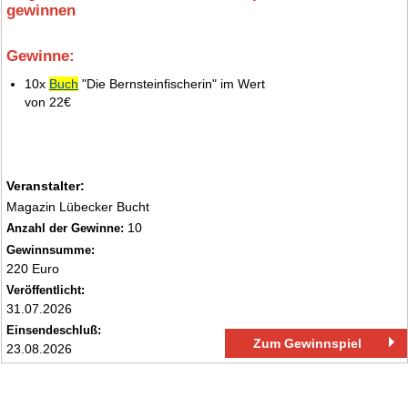
gewinnen
Gewinne:
2.
10x
Buch
"Die Bernsteinfischerin" im Wert
von 22€
Veranstalter:
Magazin Lübecker Bucht
10
Anzahl der Gewinne:
Gewinnsumme:
220 Euro
Veröffentlicht:
31.07.2026
Einsendeschluß:
Zum Gewinnspiel
23.08.2026