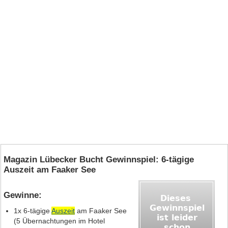
Magazin Lübecker Bucht Gewinnspiel: 6‑tägige
Auszeit am Faaker See
Gewinne:
1x 6‑tägige
Auszeit
am Faaker See
(5 Übernachtungen im Hotel