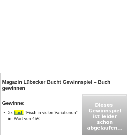
Magazin Lübecker Bucht Gewinnspiel – Buch
gewinnen
Gewinne:
3x
Buch
"Fisch in vielen Variationen"
im Wert von 45€