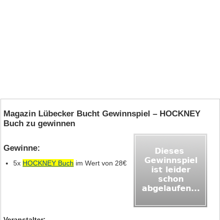
Magazin Lübecker Bucht Gewinnspiel – HOCKNEY
Buch zu gewinnen
Gewinne:
5x
HOCKNEY Buch
im Wert von 28€
Veranstalter: