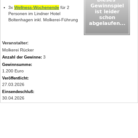
3x
Wellness-Wochenende
für 2
Personen im Lindner Hotel
Boltenhagen inkl. Molkerei-Führung
Veranstalter:
Molkerei Rücker
3
Anzahl der Gewinne:
Gewinnsumme:
1.200 Euro
Veröffentlicht:
27.03.2026
Einsendeschluß:
30.04.2026