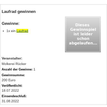
Laufrad gewinnen
Gewinne:
1x ein
Laufrad
Veranstalter:
Molkerei Rücker
1
Anzahl der Gewinne:
Gewinnsumme:
200 Euro
Veröffentlicht:
18.07.2022
Einsendeschluß:
31.08.2022