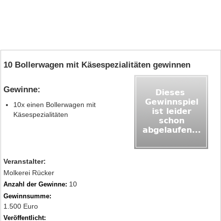
10 Bollerwagen mit Käsespezialitäten gewinnen
Gewinne:
10x einen Bollerwagen mit
Käsespezialitäten
Veranstalter:
Molkerei Rücker
10
Anzahl der Gewinne:
Gewinnsumme:
1.500 Euro
Veröffentlicht: