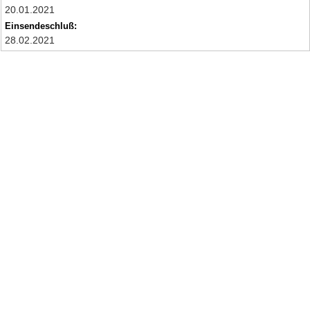
20.01.2021
Einsendeschluß:
28.02.2021