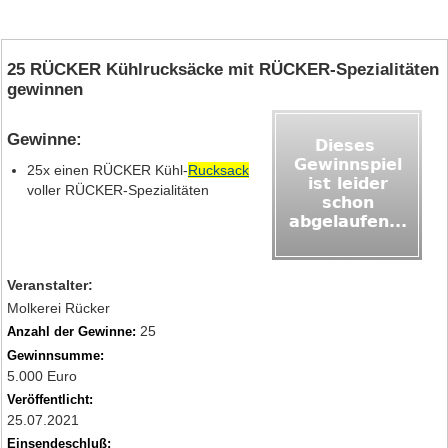
25 RÜCKER Kühlrucksäcke mit RÜCKER-Spezialitäten
gewinnen
Gewinne:
25x einen RÜCKER Kühl-
Rucksack
voller RÜCKER-Spezialitäten
Veranstalter:
Molkerei Rücker
25
Anzahl der Gewinne:
Gewinnsumme:
5.000 Euro
Veröffentlicht:
25.07.2021
Einsendeschluß: