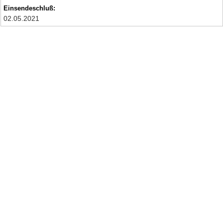
Einsendeschluß:
02.05.2021