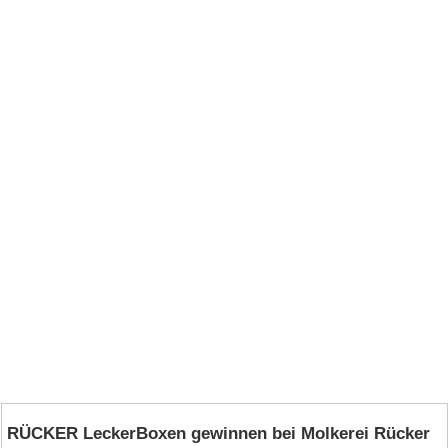
RÜCKER LeckerBoxen gewinnen bei Molkerei Rücker