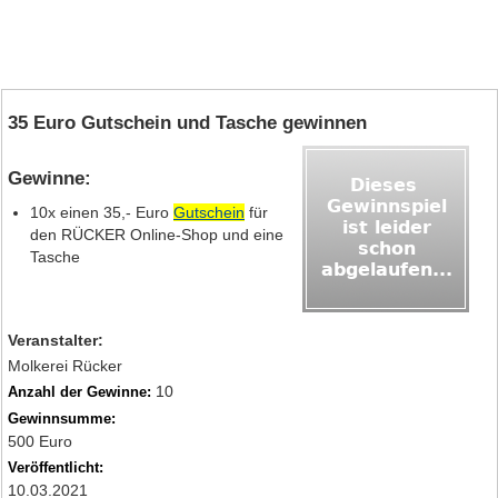
35 Euro Gutschein und Tasche gewinnen
Gewinne:
10x einen 35,- Euro
Gutschein
für
den RÜCKER Online-Shop und eine
Tasche
Veranstalter:
Molkerei Rücker
10
Anzahl der Gewinne:
Gewinnsumme:
500 Euro
Veröffentlicht:
10.03.2021