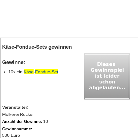
Käse-Fondue-Sets gewinnen
Gewinne:
10x ein
Käse
-
Fondue-Set
Veranstalter:
Molkerei Rücker
10
Anzahl der Gewinne:
Gewinnsumme:
500 Euro