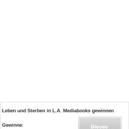
Leben und Sterben in L.A. Mediabooks gewinnen
Gewinne: