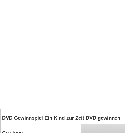
DVD Gewinnspiel Ein Kind zur Zeit DVD gewinnen
Gewinne: