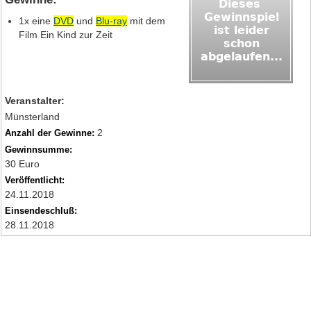
1x eine
DVD
und
Blu-ray
mit dem
Film Ein Kind zur Zeit
Veranstalter:
Münsterland
2
Anzahl der Gewinne:
Gewinnsumme:
30 Euro
Veröffentlicht:
24.11.2018
Einsendeschluß:
28.11.2018