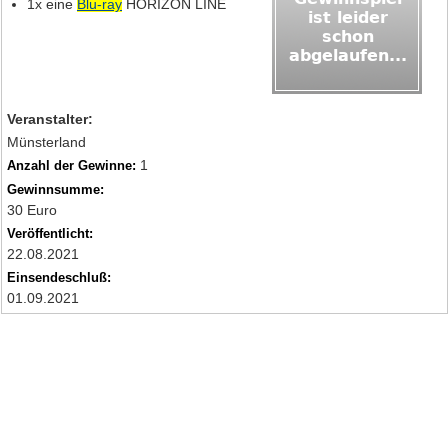
1x eine
Blu-ray
HORIZON LINE
Veranstalter:
Münsterland
1
Anzahl der Gewinne:
Gewinnsumme:
30 Euro
Veröffentlicht:
22.08.2021
Einsendeschluß:
01.09.2021