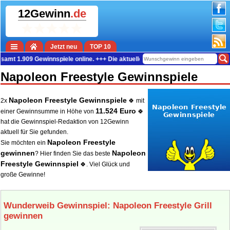
12Gewinn
.de
Jetzt neu
TOP 10
09 Gewinnspiele online. +++ Die aktuelle Gewinn-Summe beträgt 34.543.149 Eu
Napoleon Freestyle Gewinnspiele
Napoleon Freestyle Gewinnspiele
2x
🍀 mit
11.524 Euro
einer Gewinnsumme in Höhe von
🍀
hat die Gewinnspiel-Redaktion von 12Gewinn
aktuell für Sie gefunden.
Napoleon Freestyle
Sie möchten ein
gewinnen
Napoleon
? Hier finden Sie das beste
Freestyle Gewinnspiel
🍀. Viel Glück und
große Gewinne!
Wunderweib Gewinnspiel: Napoleon Freestyle Grill
gewinnen