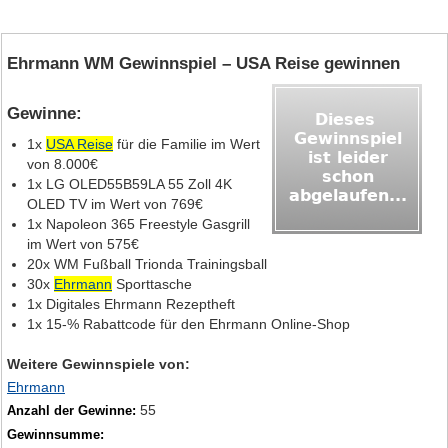
Ehrmann WM Gewinnspiel – USA Reise gewinnen
Gewinne:
1x
USA Reise
für die Familie im Wert
von 8.000€
1x LG OLED55B59LA 55 Zoll 4K
OLED TV im Wert von 769€
1x Napoleon 365 Freestyle Gasgrill
im Wert von 575€
20x WM Fußball Trionda Trainingsball
30x
Ehrmann
Sporttasche
1x Digitales Ehrmann Rezeptheft
1x 15‑% Rabattcode für den Ehrmann Online‑Shop
Weitere Gewinnspiele von:
Ehrmann
55
Anzahl der Gewinne:
Gewinnsumme: