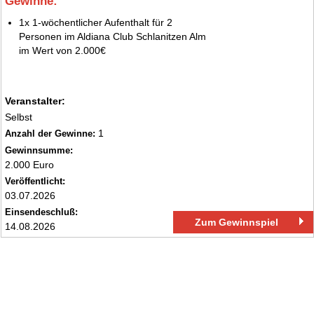
Gewinne:
1.
1x 1‑wöchentlicher Aufenthalt für 2
Personen im Aldiana Club Schlanitzen Alm
im Wert von 2.000€
Veranstalter:
Selbst
1
Anzahl der Gewinne:
Gewinnsumme:
2.000 Euro
Veröffentlicht:
03.07.2026
Einsendeschluß:
Zum Gewinnspiel
14.08.2026