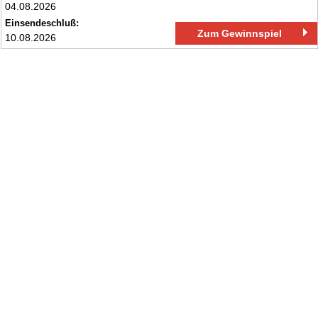
04.08.2026
Einsendeschluß:
Zum Gewinnspiel
10.08.2026