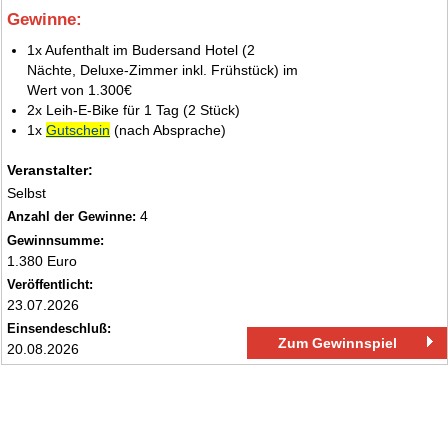
Gewinne:
2.
1x Aufenthalt im Budersand Hotel (2
Nächte, Deluxe‑Zimmer inkl. Frühstück) im
Wert von 1.300€
2x Leih‑E‑Bike für 1 Tag (2 Stück)
1x
Gutschein
(nach Absprache)
Veranstalter:
Selbst
4
Anzahl der Gewinne:
Gewinnsumme:
1.380 Euro
Veröffentlicht:
23.07.2026
Einsendeschluß:
Zum Gewinnspiel
20.08.2026