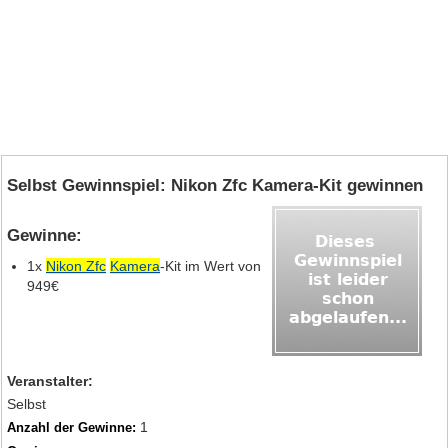
Selbst Gewinnspiel: Nikon Zfc Kamera‑Kit gewinnen
Gewinne:
1x
Nikon Zfc
Kamera
‑Kit im Wert von
949€
Veranstalter:
Selbst
1
Anzahl der Gewinne: