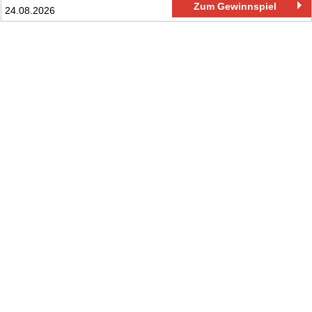
Zum Gewinnspiel
24.08.2026