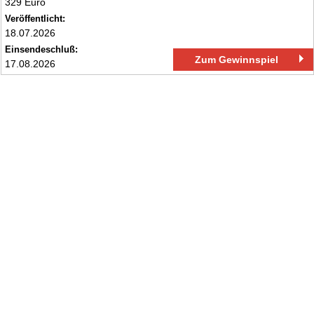
329 Euro
Veröffentlicht:
18.07.2026
Einsendeschluß:
Zum Gewinnspiel
17.08.2026