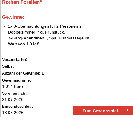
Rothen Forellen“
Gewinne:
3.
1x 3‑Übernachtungen für 2 Personen im
Doppelzimmer inkl. Frühstück,
3‑Gang‑Abendmenü, Spa, Fußmassage im
Wert von 1.014€
Veranstalter:
Selbst
1
Anzahl der Gewinne:
Gewinnsumme:
1.014 Euro
Veröffentlicht:
21.07.2026
Einsendeschluß:
Zum Gewinnspiel
18.08.2026