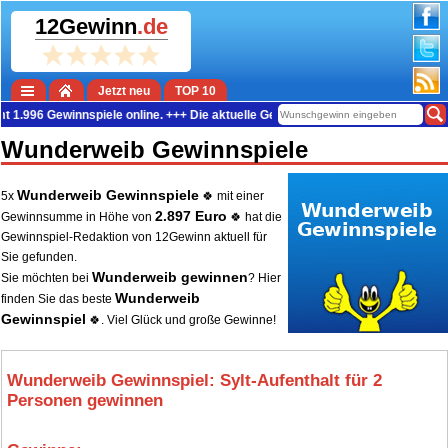
12Gewinn
.de
Jetzt neu
TOP 10
6 Gewinnspiele online. +++ Die aktuelle Gewinn-Summe beträgt 39.169.251 Euro
Wunderweib Gewinnspiele
Wunderweib Gewinnspiele
5x
🍀 mit einer
2.897 Euro
Gewinnsumme in Höhe von
🍀 hat die
Gewinnspiel-Redaktion von 12Gewinn aktuell für
Sie gefunden.
Wunderweib gewinnen
Sie möchten bei
? Hier
Wunderweib
finden Sie das beste
Gewinnspiel
🍀. Viel Glück und große Gewinne!
Wunderweib Gewinnspiel: Sylt‑Aufenthalt für 2
Personen gewinnen