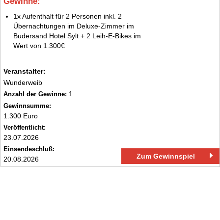
Gewinne:
1.
1x Aufenthalt für 2 Personen inkl. 2
Übernachtungen im Deluxe‑Zimmer im
Budersand Hotel Sylt + 2 Leih‑E‑Bikes im
Wert von 1.300€
Veranstalter:
Wunderweib
1
Anzahl der Gewinne:
Gewinnsumme:
1.300 Euro
Veröffentlicht:
23.07.2026
Einsendeschluß:
Zum Gewinnspiel
20.08.2026