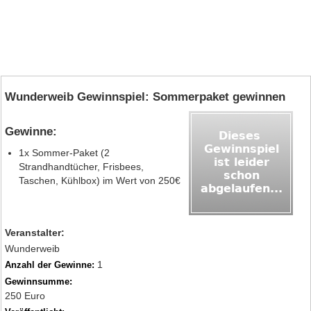
Wunderweib Gewinnspiel: Sommerpaket gewinnen
Gewinne:
1x Sommer‑Paket (2
Strandhandtücher, Frisbees,
Taschen, Kühlbox) im Wert von 250€
Veranstalter:
Wunderweib
1
Anzahl der Gewinne:
Gewinnsumme:
250 Euro