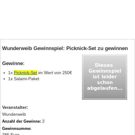
Wunderweib Gewinnspiel: Picknick-Set zu gewinnen
Gewinne:
1x
Picknick-Set
im Wert von 250€
1x Salami-Paket
Veranstalter:
Wunderweib
2
Anzahl der Gewinne:
Gewinnsumme:
285 Euro