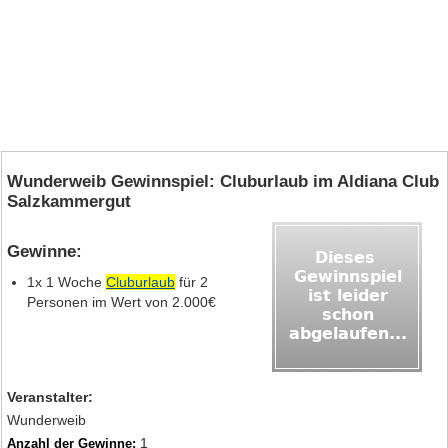
Wunderweib Gewinnspiel: Cluburlaub im Aldiana Club
Salzkammergut
Gewinne:
1x 1 Woche
Cluburlaub
für 2
Personen im Wert von 2.000€
Veranstalter:
Wunderweib
1
Anzahl der Gewinne: