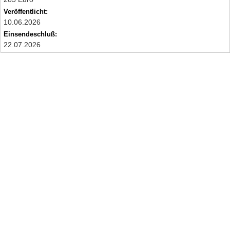
Veröffentlicht:
10.06.2026
Einsendeschluß:
22.07.2026