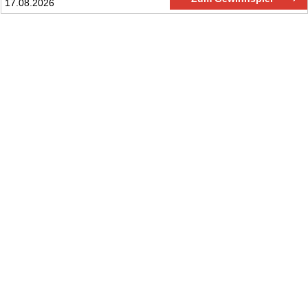
17.08.2026