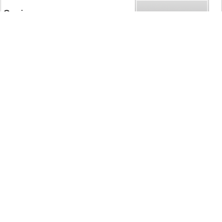
Gewinne:
1x
Berlin-Wochenende
für Zwei im
Wert von 1.000€
1x Lifestyle- & Ernährungsanalyse
1x Vertikaler Indoor-Garten Everleaf
im Wert von 749€
Veranstalter:
NXT LVL
3
Anzahl der Gewinne:
Gewinnsumme:
2.049 Euro
Veröffentlicht:
04.03.2026
Einsendeschluß:
13.03.2026