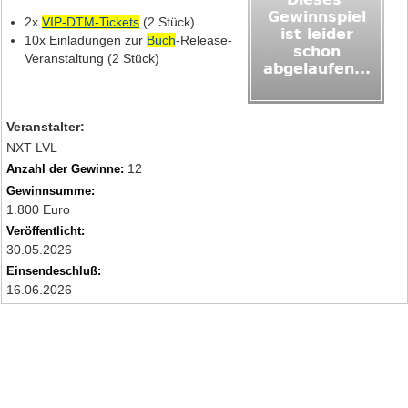
2x
VIP-DTM-Tickets
(2 Stück)
10x Einladungen zur
Buch
-Release-
Veranstaltung (2 Stück)
Veranstalter:
NXT LVL
12
Anzahl der Gewinne:
Gewinnsumme:
1.800 Euro
Veröffentlicht:
30.05.2026
Einsendeschluß:
16.06.2026