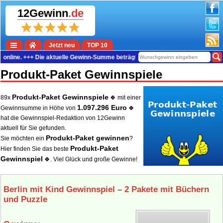
12Gewinn
.de
Jetzt neu
TOP 10
. +++ Die aktuelle Gewinn-Summe beträgt 38.728.406 Euro. +++ Insgesamt 17.97
Produkt-Paket Gewinnspiele
Produkt-Paket Gewinnspiele
89x
🍀 mit einer
1.097.296 Euro
Gewinnsumme in Höhe von
🍀
hat die Gewinnspiel-Redaktion von 12Gewinn
aktuell für Sie gefunden.
Produkt-Paket gewinnen
Sie möchten ein
?
Produkt-Paket
Hier finden Sie das beste
Gewinnspiel
🍀. Viel Glück und große Gewinne!
Berlin mit Kind Gewinnspiel – 2 Pakete mit Büchern
und Puzzle