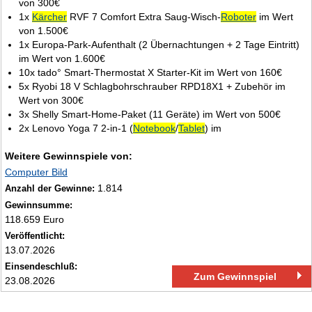
von 300€
1x
Kärcher
RVF 7 Comfort Extra Saug‑Wisch‑
Roboter
im Wert
von 1.500€
1x Europa‑Park‑Aufenthalt (2 Übernachtungen + 2 Tage Eintritt)
im Wert von 1.600€
10x tado° Smart‑Thermostat X Starter‑Kit im Wert von 160€
5x Ryobi 18 V Schlagbohrschrauber RPD18X1 + Zubehör im
Wert von 300€
3x Shelly Smart‑Home‑Paket (11 Geräte) im Wert von 500€
2x Lenovo Yoga 7 2‑in‑1 (
Notebook
/
Tablet
) im
Weitere Gewinnspiele von:
Computer Bild
1.814
Anzahl der Gewinne:
Gewinnsumme:
118.659 Euro
Veröffentlicht:
13.07.2026
Einsendeschluß:
Zum Gewinnspiel
23.08.2026