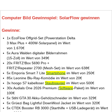
Computer Bild Gewinnspiel: SolarFlow gewinnen
Gewinne:
3.
1x EcoFlow Offgrid-Set (Powerstation Delta
3 Max Plus + 400W-Solarpanel) im Wert
von 1.670€
5x Aura Walden digitaler Bilderrahmen
(15‑Zoll) im Wert von 349€
20x FRITZ!Box 5690 Pro +
FRITZ!Repeater 2700 (Mesh‑Set) im Wert von 638€
5x Emporia Smart 7 Lite
Smartphone
im Wert von 250€
85x Leonine Blu‑Ray‑Komödie im Wert von 20€
3x hoogo S7 kabelloser
Staubsauger
im Wert von 500€
30x Audials One 2026 Premium (
Software
‑Paket) im Wert von
100€
5x Stihl GTA 30 Akku‑Gehölzschneider im Wert von 329€
5x Grüezi Bag Lightful DownWool Jacket im Wert von 320€
5x CTEK Booster RB 3000 (Starthilfe + USB‑Ladegerät) im Wert