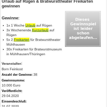
Urlaub auf Rügen & Bratwursttheater Freikarten
gewinnen
Gewinne:
1x 1 Woche
Urlaub
auf Rügen
3x Wochenende
Kurzurlaub
auf
Rügen
5x 2
Freikarten
für Bratwursttheater
Mühlhausen
30x Freikarten für Bratwurstmuseum
in Mühlhausen/Thüringen
Veranstalter:
Born Feinkost
38
Anzahl der Gewinne:
Gewinnsumme:
10.000 Euro
Veröffentlicht:
29.04.2020
Einsendeschluß:
31.07.2020