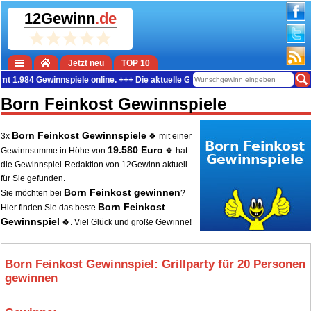
12Gewinn
.de
Jetzt neu
TOP 10
 Gewinnspiele online. +++ Die aktuelle Gewinn-Summe beträgt 38.953.808 Euro.
Born Feinkost Gewinnspiele
Born Feinkost Gewinnspiele
3x
🍀 mit einer
19.580 Euro
Gewinnsumme in Höhe von
🍀 hat
die Gewinnspiel-Redaktion von 12Gewinn aktuell
für Sie gefunden.
Born Feinkost gewinnen
Sie möchten bei
?
Born Feinkost
Hier finden Sie das beste
Gewinnspiel
🍀. Viel Glück und große Gewinne!
Born Feinkost Gewinnspiel: Grillparty für 20 Personen
gewinnen