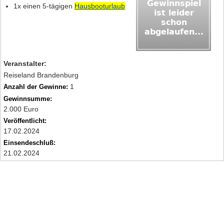
1x einen 5-tägigen
Hausbooturlaub
Veranstalter:
Reiseland Brandenburg
1
Anzahl der Gewinne:
Gewinnsumme:
2.000 Euro
Veröffentlicht:
17.02.2024
Einsendeschluß:
21.02.2024