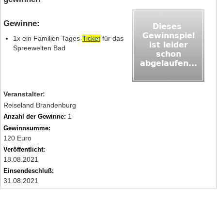
Gewinne:
1x ein Familien Tages-
Ticket
für das
Spreewelten Bad
Veranstalter:
Reiseland Brandenburg
1
Anzahl der Gewinne:
Gewinnsumme:
120 Euro
Veröffentlicht:
18.08.2021
Einsendeschluß:
31.08.2021