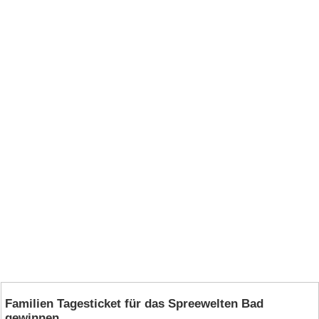
Familien Tagesticket für das Spreewelten Bad
gewinnen