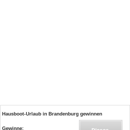
Hausboot-Urlaub in Brandenburg gewinnen
Gewinne: