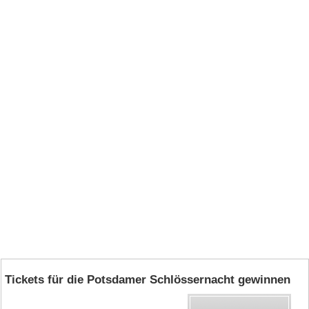
Tickets für die Potsdamer Schlössernacht gewinnen