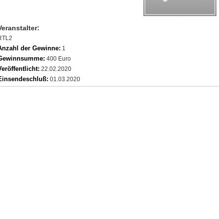
Veranstalter:
RTL2
Anzahl der Gewinne:
1
Gewinnsumme:
400 Euro
Veröffentlicht:
22.02.2020
Einsendeschluß:
01.03.2020