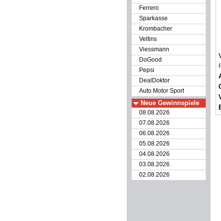
Ferrero
Sparkasse
Krombacher
Veltins
Viessmann
DoGood
Pepsi
DealDoktor
Auto Motor Sport
Neue Gewinnspiele
08.08.2026
07.08.2026
06.08.2026
05.08.2026
04.08.2026
03.08.2026
02.08.2026