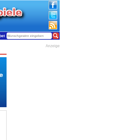
.152 Euro. +++ Insgesamt 17.929.602 Gewinne warten auf glückliche Gewinner.
Anzeige