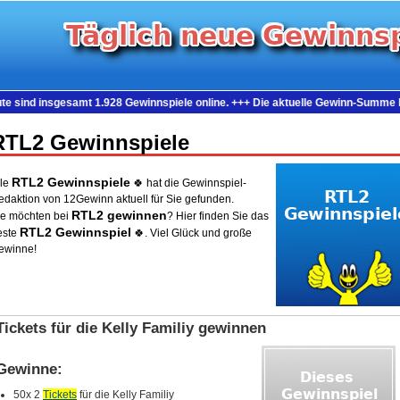
samt 1.928 Gewinnspiele online. +++ Die aktuelle Gewinn-Summe beträgt 37.867
RTL2 Gewinnspiele
RTL2 Gewinnspiele
lle
🍀 hat die Gewinnspiel-
edaktion von 12Gewinn aktuell für Sie gefunden.
RTL2 gewinnen
ie möchten bei
? Hier finden Sie das
RTL2 Gewinnspiel
este
🍀. Viel Glück und große
ewinne!
Tickets für die Kelly Familiy gewinnen
Gewinne:
50x 2
Tickets
für die Kelly Familiy