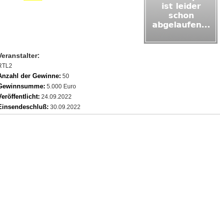
Veranstalter:
RTL2
Anzahl der Gewinne:
50
Gewinnsumme:
5.000 Euro
Veröffentlicht:
24.09.2022
Einsendeschluß:
30.09.2022