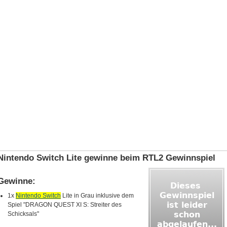
Nintendo Switch Lite gewinne beim RTL2 Gewinnspiel
Gewinne:
1x
Nintendo Switch
Lite in Grau inklusive dem
Spiel "DRAGON QUEST XI S: Streiter des
Schicksals"