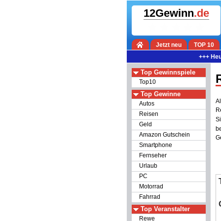
12Gewinn
.de
Jetzt neu
TOP 10
+++ Heute sind insge
Top Gewinnspiele
Top10
Top Gewinne
A
Autos
R
Reisen
S
Geld
b
Amazon Gutschein
G
Smartphone
Fernseher
Urlaub
PC
Motorrad
Fahrrad
Top Veranstalter
Rewe