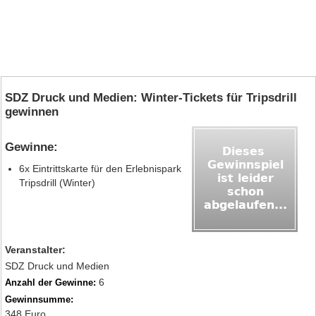
SDZ Druck und Medien: Winter‑Tickets für Tripsdrill
gewinnen
Gewinne:
6x Eintrittskarte für den Erlebnispark
Tripsdrill (Winter)
Veranstalter:
SDZ Druck und Medien
6
Anzahl der Gewinne:
Gewinnsumme:
348 Euro