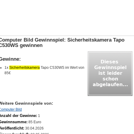
Computer Bild Gewinnspiel: Sicherheitskamera Tapo
C530WS gewinnen
Gewinne:
1x
Sicherheitskamera
Tapo C530WS im Wert von
85€
Weitere Gewinnspiele von:
Computer Bild
Anzahl der Gewinne:
1
Gewinnsumme:
85 Euro
Veröffentlicht:
30.04.2026