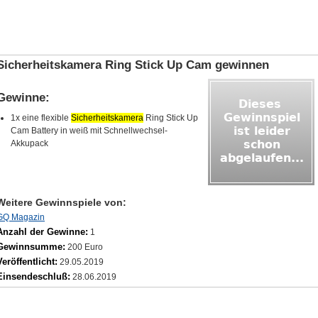
Sicherheitskamera Ring Stick Up Cam gewinnen
Gewinne:
1x eine flexible
Sicherheitskamera
Ring Stick Up
Cam Battery in weiß mit Schnellwechsel-
Akkupack
Weitere Gewinnspiele von:
GQ Magazin
Anzahl der Gewinne:
1
Gewinnsumme:
200 Euro
Veröffentlicht:
29.05.2019
Einsendeschluß:
28.06.2019