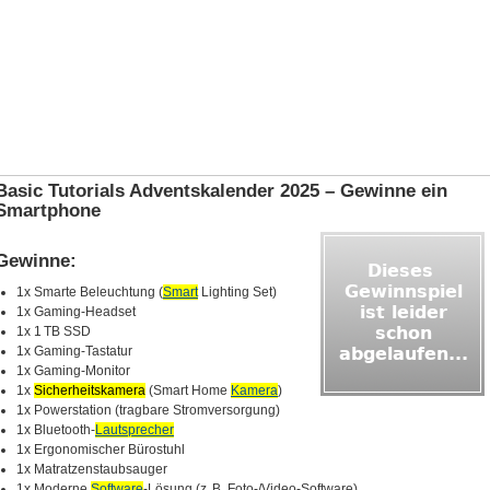
Basic Tutorials Adventskalender 2025 – Gewinne ein
Smartphone
Gewinne:
1x Smarte Beleuchtung (
Smart
Lighting Set)
1x Gaming-Headset
1x 1 TB SSD
1x Gaming-Tastatur
1x Gaming-Monitor
1x
Sicherheitskamera
(Smart Home
Kamera
)
1x Powerstation (tragbare Stromversorgung)
1x Bluetooth-
Lautsprecher
1x Ergonomischer Bürostuhl
1x Matratzenstaubsauger
1x Moderne
Software
‑Lösung (z. B. Foto‑/Video‑Software)