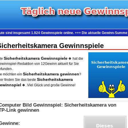
gesamt 1.924 Gewinnspiele online. +++ Die aktuelle Gewinn-Summe beträgt 38.
Sicherheitskamera Gewinnspiele
Sicherheitskamera Gewinnspiele
lle
🍀 hat die
ewinnspiel-Redaktion von 12Gewinn aktuell für Sie
efunden.
Sicherheitskamera gewinnen
ie möchten ein
?
Sicherheitskamera
ier finden Sie das beste
ewinnspiel
🍀. Viel Glück und große Gewinne!
Computer Bild Gewinnspiel: Sicherheitskamera von
TP‑Link gewinnen
Gewinne: