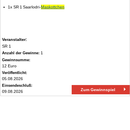
1.
1x SR 1 Saarlodri‑
Maskottchen
Veranstalter:
SR 1
1
Anzahl der Gewinne:
Gewinnsumme:
12 Euro
Veröffentlicht:
05.08.2026
Einsendeschluß:
Zum Gewinnspiel
09.08.2026