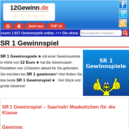
12Gewinn
.de
Jetzt neu
TOP 10
 1.857 Gewinnspiele online. +++ Die aktuelle Gewinn-Summe beträgt 38.387.35
SR 1 Gewinnspiel
SR 1 Gewinnspiele
🍀 mit einer Gewinnsumme
12 Euro
in Höhe von
🍀 hat die Gewinnspiel-
Redaktion von 12Gewinn aktuell für Sie gefunden.
SR 1 gewinnen
Sie möchten bei
? Hier finden Sie
SR 1 Gewinnspiel
das beste
🍀 . Viel Glück und
große Gewinne!
SR 1 Gewinnspiel – Saarlodri Maskottchen für die
Klasse
Gewinne: