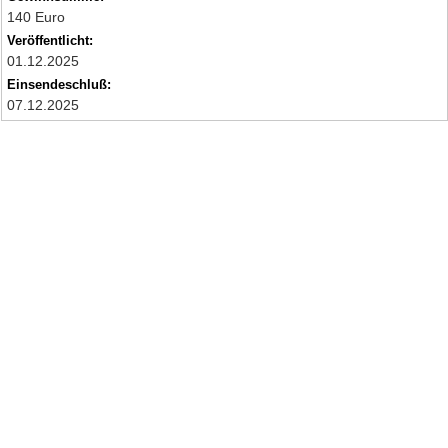
140 Euro
Veröffentlicht:
01.12.2025
Einsendeschluß:
07.12.2025