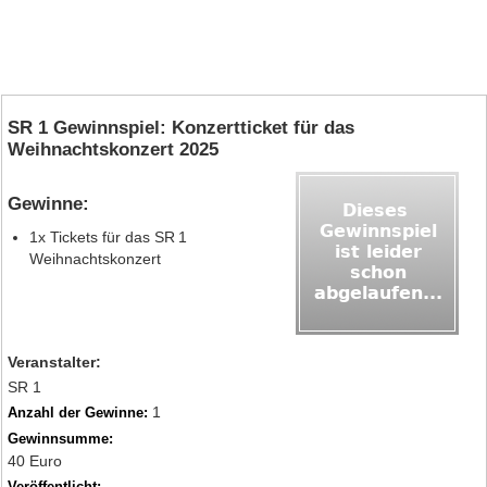
SR 1 Gewinnspiel: Konzertticket für das
Weihnachtskonzert 2025
Gewinne:
1x Tickets für das SR 1
Weihnachtskonzert
Veranstalter:
SR 1
1
Anzahl der Gewinne:
Gewinnsumme:
40 Euro
Veröffentlicht: