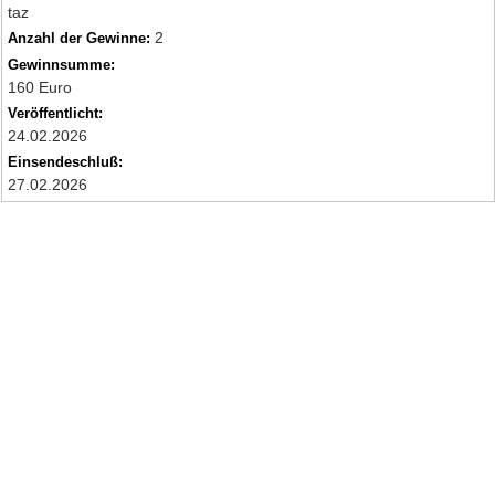
taz
2
Anzahl der Gewinne:
Gewinnsumme:
160 Euro
Veröffentlicht:
24.02.2026
Einsendeschluß:
27.02.2026