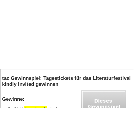
taz Gewinnspiel: Tagestickets für das Literaturfestival
kindly invited gewinnen
Gewinne:
1x 2 × 2
Tagestickets
für das
Literaturfestival „kindly invited“ im
COMEDIA Theater Köln (je 2 Tickets
für den 27. Februar 2026 und
28. Februar 2026)