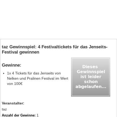
taz Gewinnspiel: 4 Festivaltickets für das Jenseits-
Festival gewinnen
Gewinne:
1x 4 Tickets für das Jenseits von
Nelken und Pralinen Festival im Wert
von 100€
Veranstalter:
taz
1
Anzahl der Gewinne: