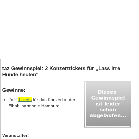
taz Gewinnspiel: 2 Konzerttickets für „Lass Irre
Hunde heulen“
Gewinne:
2x 2
Tickets
für das Konzert in der
Elbphilharmonie Hamburg
Veranstalter: