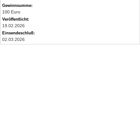
Gewinnsumme:
100 Euro
Veröffentlicht:
19.02.2026
Einsendeschluß:
02.03.2026