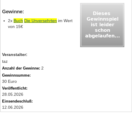
Gewinne:
2x
Buch
Die Unversehrten
im Wert
von 15€
Veranstalter:
taz
2
Anzahl der Gewinne:
Gewinnsumme:
30 Euro
Veröffentlicht:
28.05.2026
Einsendeschluß:
12.06.2026