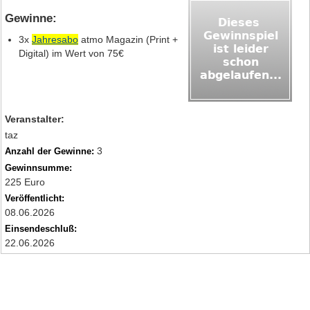
Gewinne:
3x
Jahresabo
atmo Magazin (Print +
Digital) im Wert von 75€
Veranstalter:
taz
3
Anzahl der Gewinne:
Gewinnsumme:
225 Euro
Veröffentlicht:
08.06.2026
Einsendeschluß:
22.06.2026