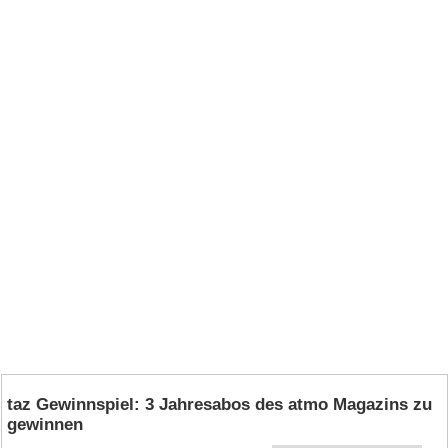
taz Gewinnspiel: 3 Jahresabos des atmo Magazins zu
gewinnen