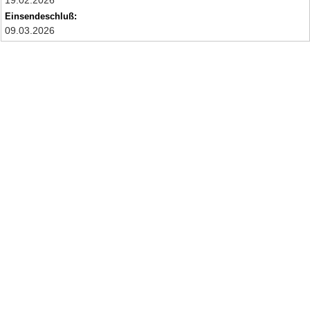
19.02.2026
Einsendeschluß:
09.03.2026