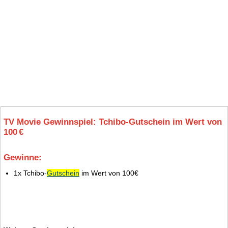
TV Movie Gewinnspiel: Tchibo-Gutschein im Wert von
100 €
Gewinne:
9.
1x Tchibo-
Gutschein
im Wert von 100€