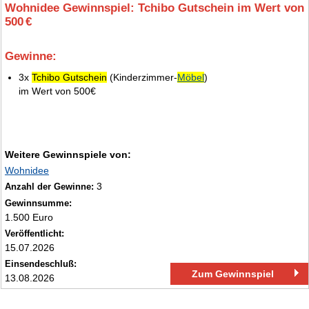
Wohnidee Gewinnspiel: Tchibo Gutschein im Wert von
500 €
Gewinne:
3.
3x
Tchibo Gutschein
(Kinderzimmer-
Möbel
)
im Wert von 500€
Weitere Gewinnspiele von:
Wohnidee
3
Anzahl der Gewinne:
Gewinnsumme:
1.500 Euro
Veröffentlicht:
15.07.2026
Einsendeschluß:
Zum Gewinnspiel
13.08.2026