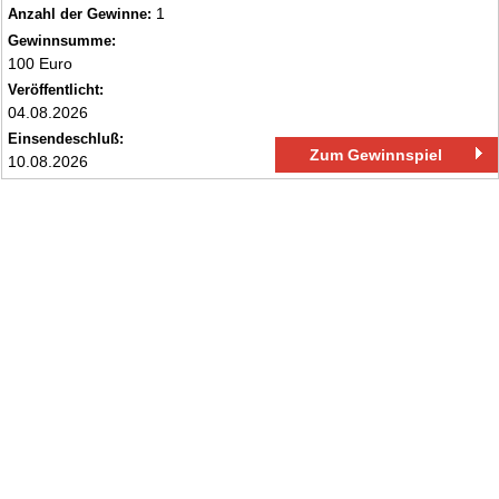
1
Anzahl der Gewinne:
Gewinnsumme:
100 Euro
Veröffentlicht:
04.08.2026
Einsendeschluß:
Zum Gewinnspiel
10.08.2026