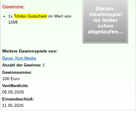
Gewinne:
1x
Tchibo Gutschein
im Wert von
100€
Weitere Gewinnspiele von:
Bauer Xcel Media
1
Anzahl der Gewinne:
Gewinnsumme:
100 Euro
Veröffentlicht:
05.05.2026
Einsendeschluß:
11.05.2026