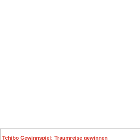
Tchibo Gewinnspiel: Traumreise gewinnen