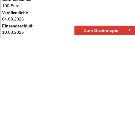
100 Euro
Veröffentlicht:
04.08.2026
Einsendeschluß:
Zum Gewinnspiel
10.08.2026