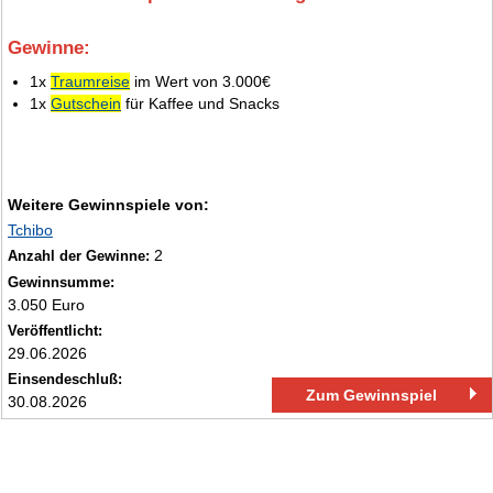
Gewinne:
2.
1x
Traumreise
im Wert von 3.000€
1x
Gutschein
für Kaffee und Snacks
Weitere Gewinnspiele von:
Tchibo
2
Anzahl der Gewinne:
Gewinnsumme:
3.050 Euro
Veröffentlicht:
29.06.2026
Einsendeschluß:
Zum Gewinnspiel
30.08.2026