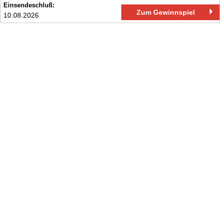
Einsendeschluß:
Zum Gewinnspiel
10.08.2026