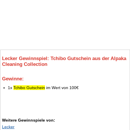
Lecker Gewinnspiel: Tchibo Gutschein aus der Alpaka
Cleaning Collection
Gewinne:
8.
1x
Tchibo Gutschein
im Wert von 100€
Weitere Gewinnspiele von:
Lecker