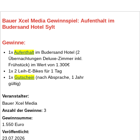
Bauer Xcel Media Gewinnspiel: Aufenthalt im
Budersand Hotel Sylt
Gewinne:
4.
1x
Aufenthalt
im Budersand Hotel (2
Übernachtungen Deluxe‑Zimmer inkl.
Frühstück) im Wert von 1.300€
1x 2 Leih‑E‑Bikes für 1 Tag
1x
Gutschein
(nach Absprache, 1 Jahr
gültig)
Veranstalter:
Bauer Xcel Media
3
Anzahl der Gewinne:
Gewinnsumme:
1.550 Euro
Veröffentlicht:
23.07.2026