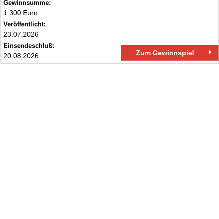
Gewinnsumme:
1.300 Euro
Veröffentlicht:
23.07.2026
Einsendeschluß:
Zum Gewinnspiel
20.08.2026