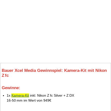
Bauer Xcel Media Gewinnspiel: Kamera‑Kit mit Nikon
Z fc
Gewinne:
9.
1x
Kamera‑Kit
inkl. Nikon Z fc Silver + Z DX
16‑50 mm im Wert von 949€