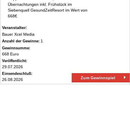
Übernachtungen inkl. Frühstück im
Siebenquell GesundZeitResort im Wert von
668€
Veranstalter:
Bauer Xcel Media
1
Anzahl der Gewinne:
Gewinnsumme:
668 Euro
Veröffentlicht:
29.07.2026
Einsendeschluß:
Zum Gewinnspiel
26.08.2026