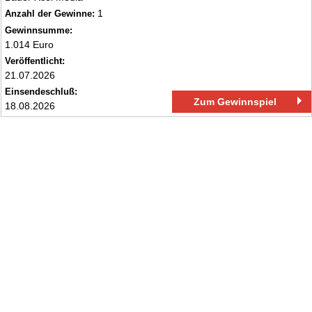
1
Anzahl der Gewinne:
Gewinnsumme:
1.014 Euro
Veröffentlicht:
21.07.2026
Einsendeschluß:
Zum Gewinnspiel
18.08.2026