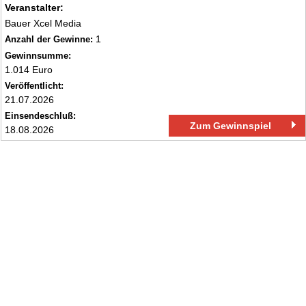
Veranstalter:
Bauer Xcel Media
1
Anzahl der Gewinne:
Gewinnsumme:
1.014 Euro
Veröffentlicht:
21.07.2026
Einsendeschluß:
Zum Gewinnspiel
18.08.2026