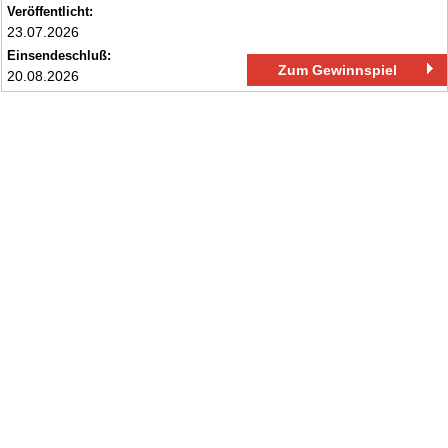
Veröffentlicht:
23.07.2026
Einsendeschluß:
Zum Gewinnspiel
20.08.2026