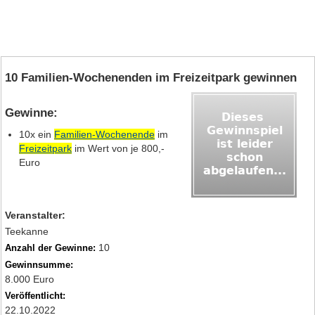
10 Familien-Wochenenden im Freizeitpark gewinnen
Gewinne:
10x ein
Familien-Wochenende
im
Freizeitpark
im Wert von je 800,-
Euro
Veranstalter:
Teekanne
10
Anzahl der Gewinne:
Gewinnsumme:
8.000 Euro
Veröffentlicht:
22.10.2022