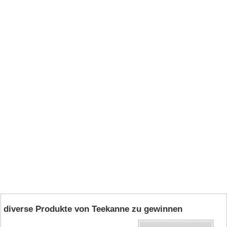
diverse Produkte von Teekanne zu gewinnen