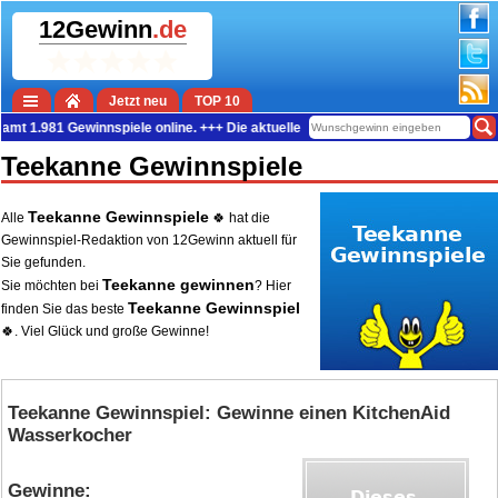
12Gewinn
.de
Jetzt neu
TOP 10
81 Gewinnspiele online. +++ Die aktuelle Gewinn-Summe beträgt 38.948.001 Eur
Teekanne Gewinnspiele
Teekanne Gewinnspiele
Alle
🍀 hat die
Gewinnspiel-Redaktion von 12Gewinn aktuell für
Sie gefunden.
Teekanne gewinnen
Sie möchten bei
? Hier
Teekanne Gewinnspiel
finden Sie das beste
🍀. Viel Glück und große Gewinne!
Teekanne Gewinnspiel: Gewinne einen KitchenAid
Wasserkocher
Gewinne: