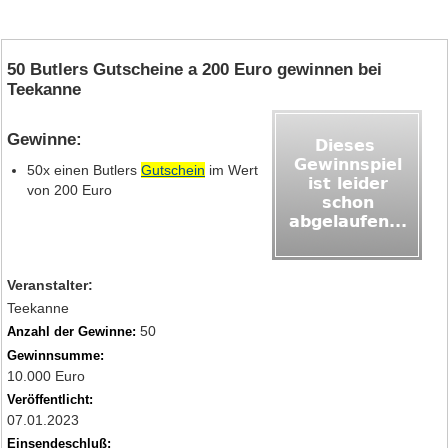
50 Butlers Gutscheine a 200 Euro gewinnen bei
Teekanne
Gewinne:
50x einen Butlers
Gutschein
im Wert
von 200 Euro
Veranstalter:
Teekanne
50
Anzahl der Gewinne:
Gewinnsumme:
10.000 Euro
Veröffentlicht:
07.01.2023
Einsendeschluß: