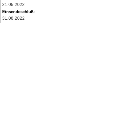
21.05.2022
Einsendeschluß:
31.08.2022