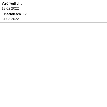
Veröffentlicht:
12.02.2022
Einsendeschluß:
31.03.2022