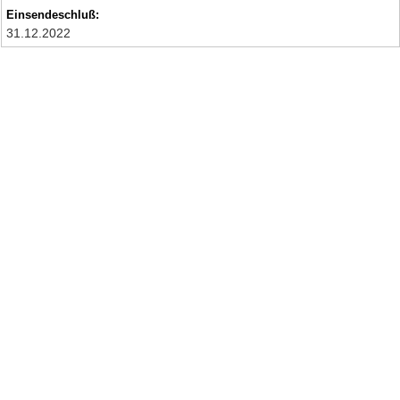
Einsendeschluß:
31.12.2022