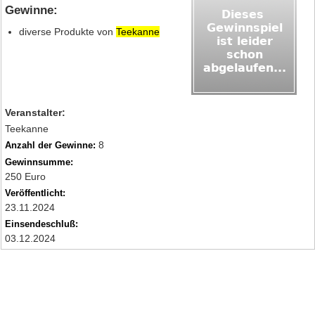
Gewinne:
diverse Produkte von
Teekanne
Veranstalter:
Teekanne
8
Anzahl der Gewinne:
Gewinnsumme:
250 Euro
Veröffentlicht:
23.11.2024
Einsendeschluß:
03.12.2024