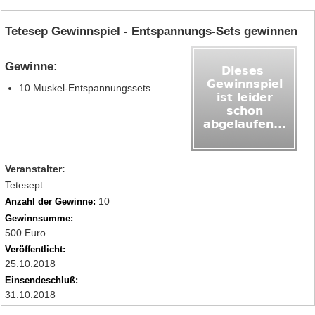
Tetesep Gewinnspiel - Entspannungs-Sets gewinnen
Gewinne:
10 Muskel-Entspannungssets
Veranstalter:
Tetesept
10
Anzahl der Gewinne:
Gewinnsumme:
500 Euro
Veröffentlicht:
25.10.2018
Einsendeschluß:
31.10.2018