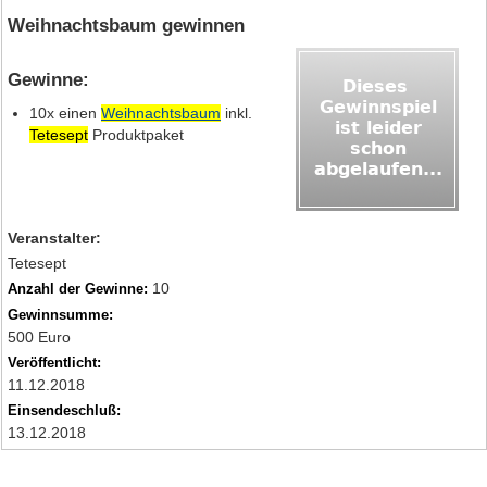
Weihnachtsbaum gewinnen
Gewinne:
10x einen
Weihnachtsbaum
inkl.
Tetesept
Produktpaket
Veranstalter:
Tetesept
10
Anzahl der Gewinne:
Gewinnsumme:
500 Euro
Veröffentlicht:
11.12.2018
Einsendeschluß:
13.12.2018