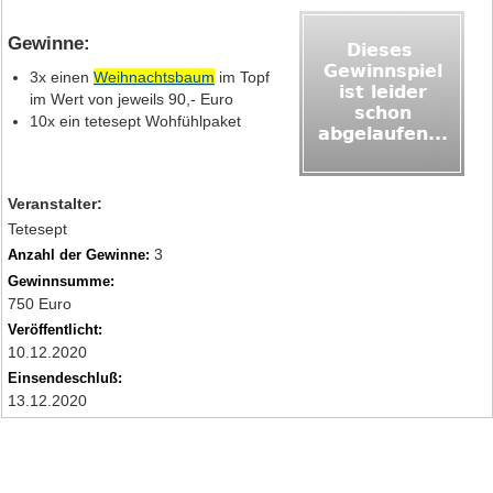
Gewinne:
3x einen
Weihnachtsbaum
im Topf
im Wert von jeweils 90,- Euro
10x ein tetesept Wohfühlpaket
Veranstalter:
Tetesept
3
Anzahl der Gewinne:
Gewinnsumme:
750 Euro
Veröffentlicht:
10.12.2020
Einsendeschluß:
13.12.2020