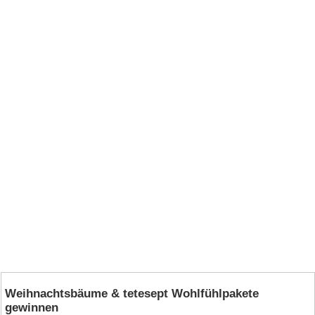
Weihnachtsbäume & tetesept Wohlfühlpakete
gewinnen