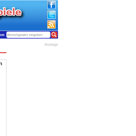
7.890.367 Euro. +++ Insgesamt 17.930.164 Gewinne warten auf glückliche Gewi
Anzeige
n