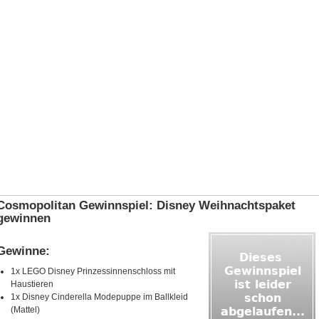
Cosmopolitan Gewinnspiel: Disney Weihnachtspaket
gewinnen
Gewinne:
1x LEGO Disney Prinzessinnenschloss mit
Haustieren
1x Disney Cinderella Modepuppe im Ballkleid
(Mattel)