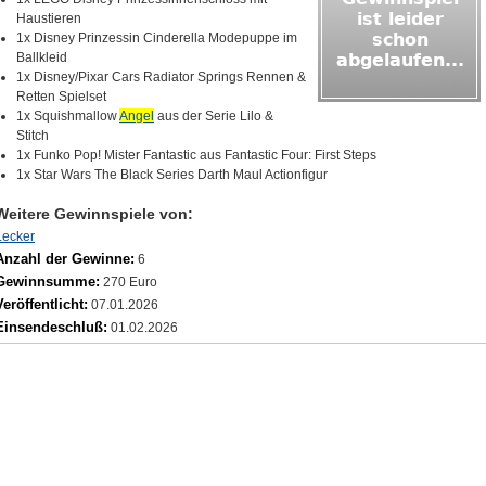
Haustieren
1x Disney Prinzessin Cinderella Modepuppe im
Ballkleid
1x Disney/Pixar Cars Radiator Springs Rennen &
Retten Spielset
1x Squishmallow
Angel
aus der Serie Lilo &
Stitch
1x Funko Pop! Mister Fantastic aus Fantastic Four: First Steps
1x Star Wars The Black Series Darth Maul Actionfigur
Weitere Gewinnspiele von:
Lecker
Anzahl der Gewinne:
6
Gewinnsumme:
270 Euro
Veröffentlicht:
07.01.2026
Einsendeschluß:
01.02.2026