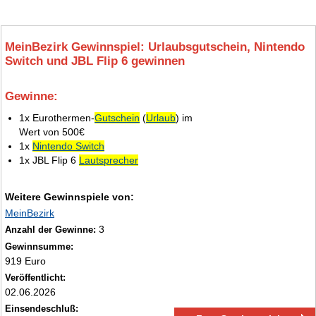
MeinBezirk Gewinnspiel: Urlaubsgutschein, Nintendo
Switch und JBL Flip 6 gewinnen
Gewinne:
4.
1x Eurothermen-
Gutschein
(
Urlaub
) im
Wert von 500€
1x
Nintendo Switch
1x JBL Flip 6
Lautsprecher
Weitere Gewinnspiele von:
MeinBezirk
3
Anzahl der Gewinne:
Gewinnsumme:
919 Euro
Veröffentlicht:
02.06.2026
Einsendeschluß: