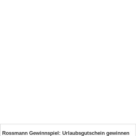
Rossmann Gewinnspiel: Urlaubsgutschein gewinnen