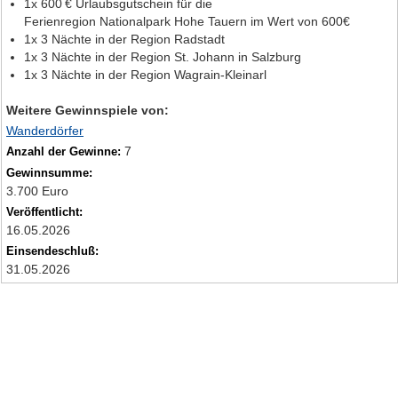
1x 600 € Urlaubsgutschein für die
Ferienregion Nationalpark Hohe Tauern im Wert von 600€
1x 3 Nächte in der Region Radstadt
1x 3 Nächte in der Region St. Johann in Salzburg
1x 3 Nächte in der Region Wagrain‑Kleinarl
Weitere Gewinnspiele von:
Wanderdörfer
7
Anzahl der Gewinne:
Gewinnsumme:
3.700 Euro
Veröffentlicht:
16.05.2026
Einsendeschluß:
31.05.2026