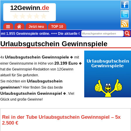
12Gewinn
.de
Jetzt neu
TOP 10
55 Gewinnspiele online. +++ Die aktuelle Gewinn-Summe beträgt 37.889.470 Eu
Urlaubsgutschein Gewinnspiele
Urlaubsgutschein Gewinnspiele
4x
🍀 mit
20.199 Euro
einer Gewinnsumme in Höhe von
🍀
hat die Gewinnspiel-Redaktion von 12Gewinn
aktuell für Sie gefunden.
Urlaubsgutschein
Sie möchten ein
gewinnen
? Hier finden Sie das beste
Urlaubsgutschein Gewinnspiel
🍀. Viel
Glück und große Gewinne!
Rei in der Tube Urlaubsgutschein Gewinnspiel – 5x
2.500 €