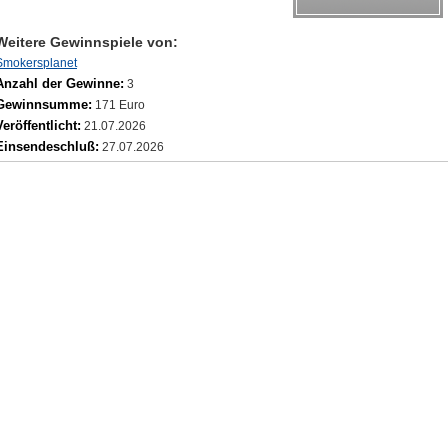
Weitere Gewinnspiele von:
Smokersplanet
Anzahl der Gewinne:
3
Gewinnsumme:
171 Euro
Veröffentlicht:
21.07.2026
Einsendeschluß:
27.07.2026