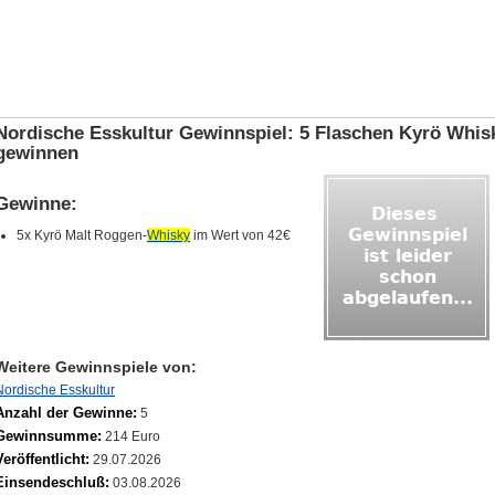
Nordische Esskultur Gewinnspiel: 5 Flaschen Kyrö Whis
gewinnen
Gewinne:
5x Kyrö Malt Roggen‑
Whisky
im Wert von 42€
Weitere Gewinnspiele von:
Nordische Esskultur
Anzahl der Gewinne:
5
Gewinnsumme:
214 Euro
Veröffentlicht:
29.07.2026
Einsendeschluß:
03.08.2026