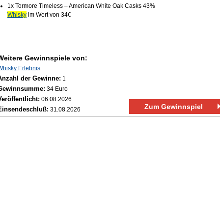
1.
1x Tormore Timeless – American White Oak Casks 43%
Whisky
im Wert von 34€
Weitere Gewinnspiele von:
Whisky Erlebnis
Anzahl der Gewinne:
1
Gewinnsumme:
34 Euro
Veröffentlicht:
06.08.2026
Zum Gewinnspiel
Einsendeschluß:
31.08.2026