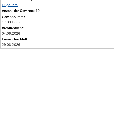
Hugo Info
10
Anzahl der Gewinne:
Gewinnsumme:
1.130 Euro
Veröffentlicht:
04.06.2026
Einsendeschluß:
29.06.2026