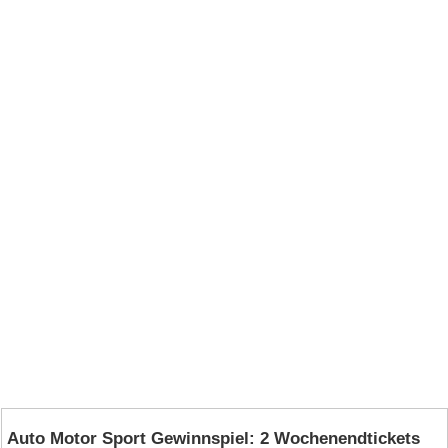
Auto Motor Sport Gewinnspiel: 2 Wochenendtickets