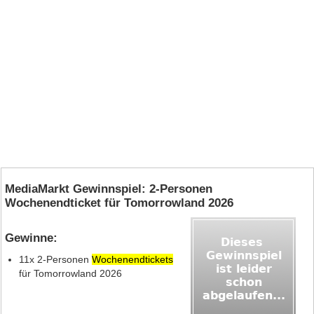
MediaMarkt Gewinnspiel: 2-Personen
Wochenendticket für Tomorrowland 2026
Gewinne:
11x 2-Personen
Wochenendtickets
für Tomorrowland 2026