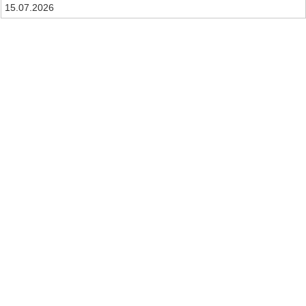
15.07.2026