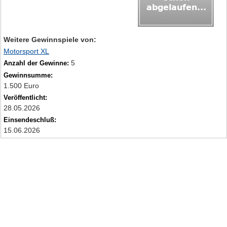
Weitere Gewinnspiele von:
Motorsport XL
5
Anzahl der Gewinne:
Gewinnsumme:
1.500 Euro
Veröffentlicht:
28.05.2026
Einsendeschluß:
15.06.2026