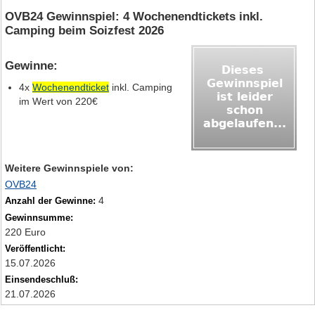
OVB24 Gewinnspiel: 4 Wochenendtickets inkl.
Camping beim Soizfest 2026
Gewinne:
4x
Wochenendticket
inkl. Camping
im Wert von 220€
Weitere Gewinnspiele von:
OVB24
4
Anzahl der Gewinne:
Gewinnsumme:
220 Euro
Veröffentlicht:
15.07.2026
Einsendeschluß:
21.07.2026