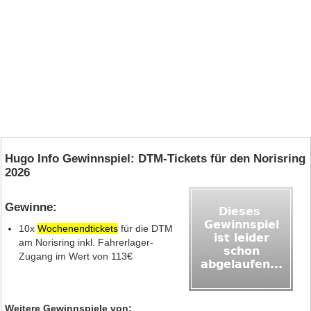
Hugo Info Gewinnspiel: DTM-Tickets für den Norisring
2026
Gewinne:
10x
Wochenendtickets
für die DTM
am Norisring inkl. Fahrerlager-
Zugang im Wert von 113€
Weitere Gewinnspiele von: