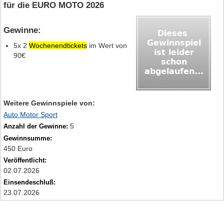
für die EURO MOTO 2026
Gewinne:
5x 2
Wochenendtickets
im Wert von
90€
Weitere Gewinnspiele von:
Auto Motor Sport
5
Anzahl der Gewinne:
Gewinnsumme:
450 Euro
Veröffentlicht:
02.07.2026
Einsendeschluß:
23.07.2026