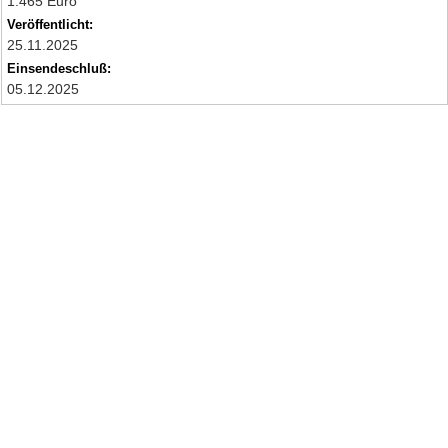
1.465 Euro
Veröffentlicht:
25.11.2025
Einsendeschluß:
05.12.2025