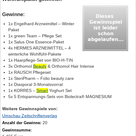
Gewinne:
1x Engelhard Arzneimittel – Winter
Paket
1x green Team – Pflege Set
1x Salus One Essence‑Paket
4x HERMES ARZNEIMITTEL – 4
winterliche Wohlfühl‑Pakete
1x Haarpflege‑Set von BIO‑H‑TIN
3x Orthomol
Beauty
& Orthomol Hair Intense
1x RAUSCH Pflegeset
1x SteriPharm – Folio beauty care
1x Diasporal 3‑Monatsvorrat
1x KORRES –
Smart
Yoghurt Set
5x 5 Entspannungs‑Sets von Biolectra® MAGNESIUM
Weitere Gewinnspiele von:
Umschau Zeitschriftenverlag
20
Anzahl der Gewinne:
Gewinnsumme: