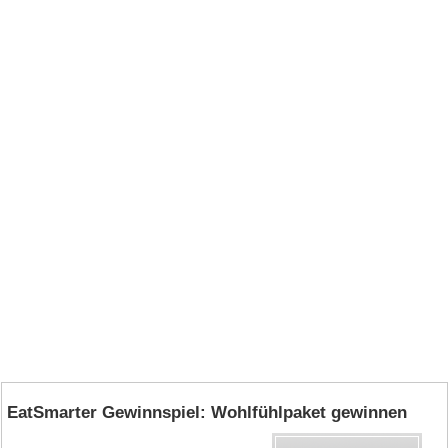
EatSmarter Gewinnspiel: Wohlfühlpaket gewinnen