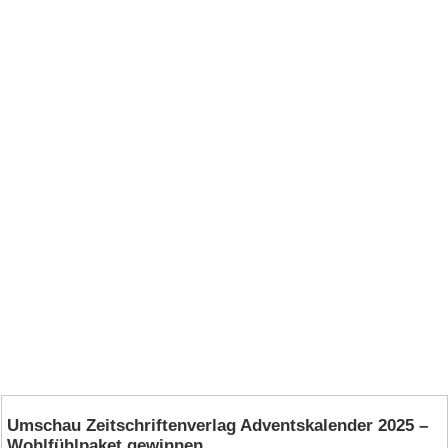
Umschau Zeitschriftenverlag Adventskalender 2025 –
Wohlfühlpaket gewinnen