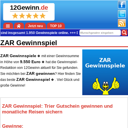
12Gewinn
.de
Jetzt neu
TOP 10
ind insgesamt 1.950 Gewinnspiele online. +++ Die aktuelle Gewinn-Summe betr
ZAR Gewinnspiel
ZAR Gewinnspiele
🍀 mit einer Gewinnsumme
9.550 Euro
in Höhe von
🍀 hat die Gewinnspiel-
Redaktion von 12Gewinn aktuell für Sie gefunden.
ZAR gewinnen
Sie möchten bei
? Hier finden Sie
ZAR Gewinnspiel
das beste
🍀 . Viel Glück und
große Gewinne!
ZAR Gewinnspiel: Trier Gutschein gewinnen und
monatliche Reisen sichern
Gewinne: