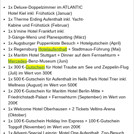
1.
1x Deluxe-Doppelzimmer im ATLANTIC
Hotel Kiel inkl. Frühstück (Januar)
1x Therme Erding Aufenthalt inkl. Yacht-
Kabine und Frühstück (Februar)
1x b'mine Hotel Frankfurt inkl.
3‑Gänge‑Menü und Planespotting (März)
1x Augsburger Puppenkiste Besuch + Hotelgutschein (April)
1x Regensburg
Hotelaufenthalt
+ Stadtmaus‑Führung (Mai)
1x Maritim Hotel Stuttgart + Dinner auf dem Fernsehturm +
Mercedes
‑Benz‑Museum (Juni)
1x 300 €‑
Gutschein
für Hotel Traube am See und Zeppelin‑Flug
(Juli) im Wert von 300€
1x 500 €‑Gutschein für Aufenthalt im Nells Park Hotel Trier inkl.
Wellness (August) im Wert von 500€
1x 200 €‑Gutschein für Maritim Hotel Berlin‑Mitte +
Friedrichstadt‑Palast + Fernsehturm (September) im Wert von
200€
1x Welcome Hotel Oberhausen + 2 Tickets Veltins‑Arena
(Oktober)
1x 100 €‑Gutschein Holiday Inn Express + 100 €‑Gutschein
Topgolf (November) im Wert von 200€
1x Advent‑Special Leipzig: Motel One Aufenthalt, Zoo‑Besuch,