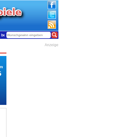
8.687.190 Euro. +++ Insgesamt 17.971.953 Gewinne warten auf glückliche Gewin
Anzeige