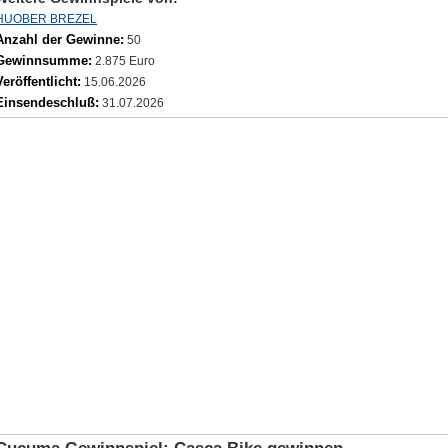
HUOBER BREZEL
Anzahl der Gewinne:
50
Gewinnsumme:
2.875 Euro
Veröffentlicht:
15.06.2026
Einsendeschluß:
31.07.2026