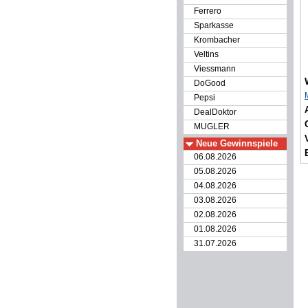
Ferrero
Sparkasse
Krombacher
Veltins
Viessmann
DoGood
Pepsi
DealDoktor
MUGLER
Neue Gewinnspiele
06.08.2026
05.08.2026
04.08.2026
03.08.2026
02.08.2026
01.08.2026
31.07.2026