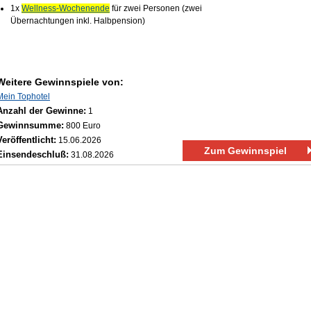
1.
1x
Wellness-Wochenende
für zwei Personen (zwei
Übernachtungen inkl. Halbpension)
Weitere Gewinnspiele von:
Mein Tophotel
Anzahl der Gewinne:
1
Gewinnsumme:
800 Euro
Veröffentlicht:
15.06.2026
Zum Gewinnspiel
Einsendeschluß:
31.08.2026