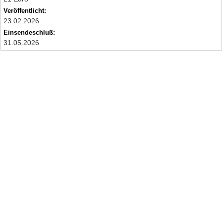
Veröffentlicht:
23.02.2026
Einsendeschluß:
31.05.2026