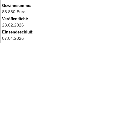
Gewinnsumme:
88.880 Euro
Veröffentlicht:
23.02.2026
Einsendeschluß:
07.04.2026