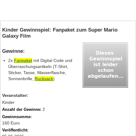
Kinder Gewinnspiel: Fanpaket zum Super Mario
Galaxy Film
Gewinne:
2x
Fanpaket
mit Digital Code und
Überraschungsartikeln (T-Shirt,
Sticker, Tasse, Wasserflasche,
Sonnenbrille,
Rucksack
)
Veranstalter:
Kinder
2
Anzahl der Gewinne:
Gewinnsumme:
160 Euro
Veröffentlicht: