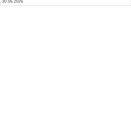
30.06.2026