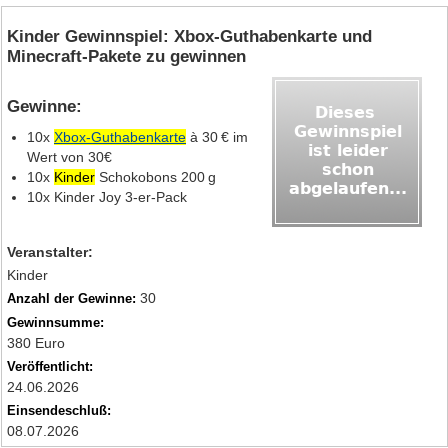
Kinder Gewinnspiel: Xbox-Guthabenkarte und
Minecraft-Pakete zu gewinnen
Gewinne:
10x
Xbox-Guthabenkarte
à 30 € im
Wert von 30€
10x
Kinder
Schokobons 200 g
10x Kinder Joy 3‑er‑Pack
Veranstalter:
Kinder
30
Anzahl der Gewinne:
Gewinnsumme:
380 Euro
Veröffentlicht:
24.06.2026
Einsendeschluß:
08.07.2026